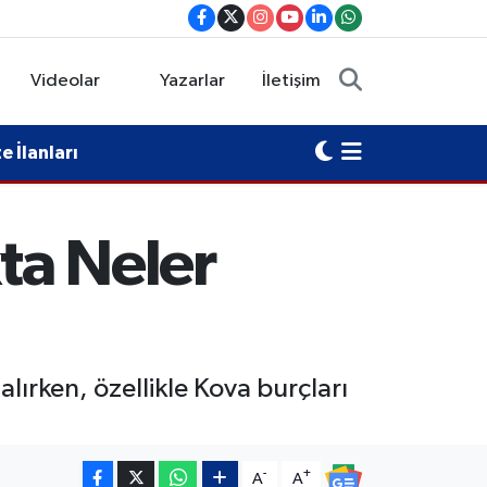
Videolar
Yazarlar
İletişim
 İlanları
ta Neler
lırken, özellikle Kova burçları
-
+
A
A