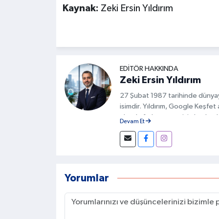
Kaynak:
Zeki Ersin Yıldırım
EDITÖR HAKKINDA
Zeki Ersin Yıldırım
27 Şubat 1987 tarihinde dünyay
isimdir. Yıldırım, Google Keşfet
alanda fark yaratan isimlerden bi
Devam Et
uyumun sağlanması ve kullanıcı d
temelini oluşturur.
Yorumlar