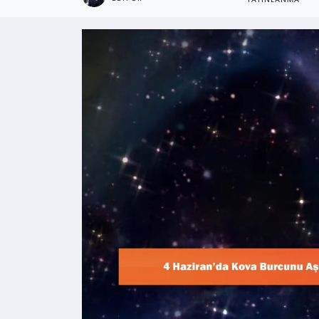
YAYINLANMA
Kültür - Sanat
Yaşam