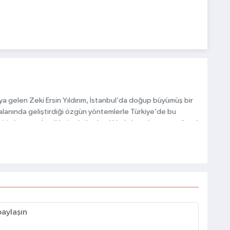
a gelen Zeki Ersin Yıldırım, İstanbul’da doğup büyümüş bir
 alanında geliştirdiği özgün yöntemlerle Türkiye’de bu
ri olmuştur. İçeriklerin doğru başlıklarla hazırlanması, görsel
avranışlarının analiz edilmesi gibi detaylar, bu başarının