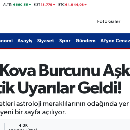
6660.55
13.779
64.944,08
ALTIN
BİST
BTC
Foto Galeri
onomi
Asayiş
Siyaset
Spor
Gündem
Afyon Cenaze
 Kova Burcunu Aşk
ik Uyarılar Geldi!
ri astroloji meraklılarının odağında yer a
ni bir sayfa açılıyor.
0
4 DK