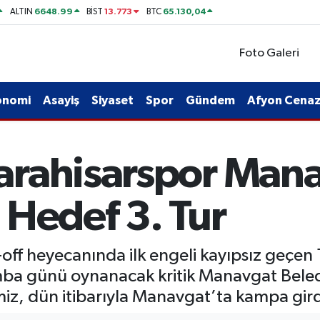
6648.99
13.773
65.130,04
ALTIN
BİST
BTC
Foto Galeri
onomi
Asayiş
Siyaset
Spor
Gündem
Afyon Cenaze
rahisarspor Mana
 Hedef 3. Tur
-off heyecanında ilk engeli kayıpsız geçen
amba günü oynanacak kritik Manavgat Bele
imiz, dün itibarıyla Manavgat’ta kampa gird