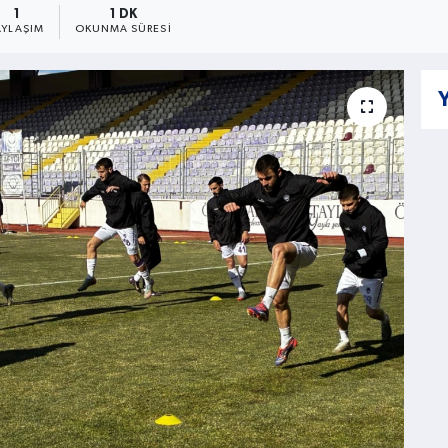
1
1 DK
AYLAŞIM
OKUNMA SÜRESI
Y