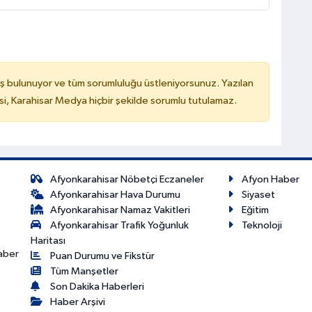
ş bulunuyor ve tüm sorumluluğu üstleniyorsunuz. Yazılan
, Karahisar Medya hiçbir şekilde sorumlu tutulamaz.
Afyonkarahisar Nöbetçi Eczaneler
Afyon Haber
Afyonkarahisar Hava Durumu
Siyaset
Afyonkarahisar Namaz Vakitleri
Eğitim
Afyonkarahisar Trafik Yoğunluk
Teknoloji
Haritası
haber
Puan Durumu ve Fikstür
Tüm Manşetler
Son Dakika Haberleri
Haber Arşivi