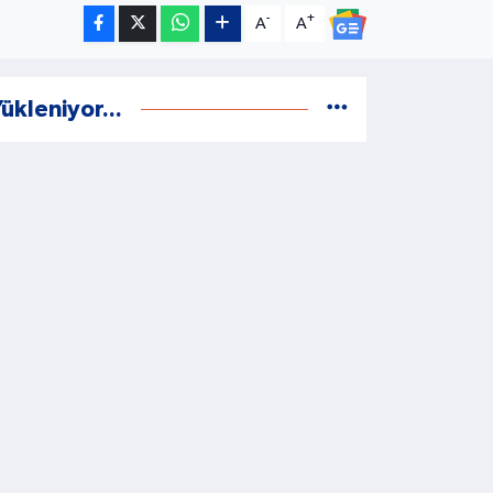
-
+
A
A
ükleniyor...