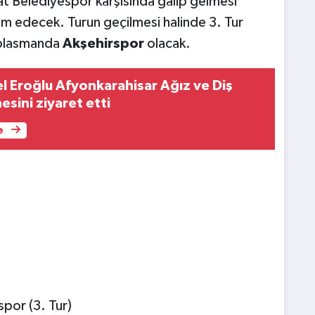
 Belediyespor karşısında galip gelmesi
 edecek. Turun geçilmesi halinde 3. Tur
eplasmanda
Akşehirspor
olacak.
el Eroğlu Afyonkarahisar Ağız ve Diş
esini ziyaret etti
e
por (3. Tur)