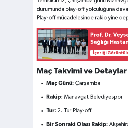
Temsilcimiz, Çarşamba günü Manavgat
durumunda play-off yolculuğuna devam
Play-off mücadelesinde rakip yine d
Prof. Dr. Veys
Sağlığı Hastan
İçeriği Görüntül
Maç Takvimi ve Detaylar
Maç Günü:
Çarşamba
Rakip:
Manavgat Belediyespor
Tur:
2. Tur Play-off
Bir Sonraki Olası Rakip:
Akşehirs