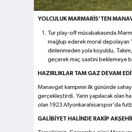
YOLCULUK MARMARİS’TEN MANA
Tur play-off müsabakasında Marm
mağlup ederek moral depolayan "M
dinlenmeden yola koyuldu. Takım
geçerek maç saatini beklemeye b
HAZIRLIKLAR TAM GAZ DEVAM ED
Manavgat kampının ilk gününde sahaya 
gerçekleştirdi. Yarın yapılacak olan ha
olan 1923 Afyonkarahisarspor’da futbolc
GALİBİYET HALİNDE RAKİP AKŞEH