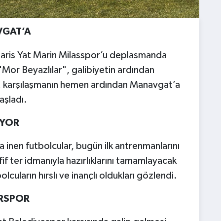
VGAT’A
aris Yat Marin Milasspor’u deplasmanda
or Beyazlılar", galibiyetin ardından
, karşılaşmanın hemen ardından Manavgat’a
aşladı.
İYOR
inen futbolcular, bugün ilk antrenmanlarını
fif ter idmanıyla hazırlıklarını tamamlayacak
uların hırslı ve inançlı oldukları gözlendi.
İRSPOR