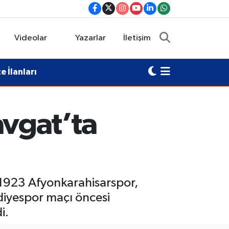
Videolar
Yazarlar
İletişim
 İlanları
vgat’ta
 1923 Afyonkarahisarspor,
diyespor maçı öncesi
i.