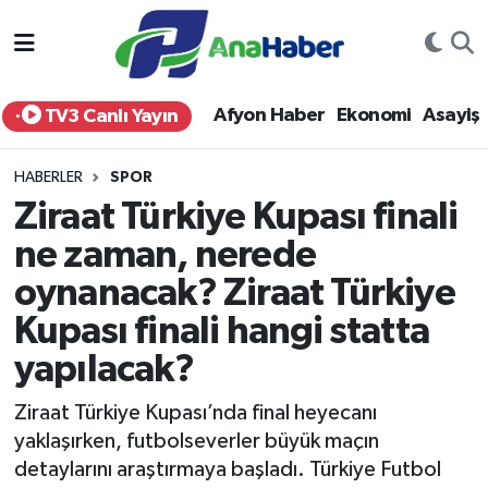
Yurt Haber
Afyonkarahisar Nöbetçi Eczaneler
Afyon Haber
Ekonomi
Asayiş
TV3 Canlı Yayın
Afyon Haber
Afyonkarahisar Hava Durumu
HABERLER
SPOR
Ekonomi
Afyonkarahisar Namaz Vakitleri
Ziraat Türkiye Kupası finali
ne zaman, nerede
Siyaset
Afyonkarahisar Trafik Yoğunluk Haritası
oynanacak? Ziraat Türkiye
Spor
Süper Lig Puan Durumu ve Fikstür
Kupası finali hangi statta
Eğitim
Tüm Manşetler
yapılacak?
Ziraat Türkiye Kupası’nda final heyecanı
Sağlık
Son Dakika Haberleri
yaklaşırken, futbolseverler büyük maçın
detaylarını araştırmaya başladı. Türkiye Futbol
Teknoloji
Haber Arşivi