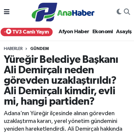
Yurt Haber
Afyonkarahisar Nöbetçi Eczaneler
Afyon Haber
Ekonomi
Asayiş
TV3 Canlı Yayın
Afyon Haber
Afyonkarahisar Hava Durumu
HABERLER
GÜNDEM
Ekonomi
Afyonkarahisar Namaz Vakitleri
Yüreğir Belediye Başkanı
Ali Demirçalı neden
Siyaset
Afyonkarahisar Trafik Yoğunluk Haritası
görevden uzaklaştırıldı?
Spor
Süper Lig Puan Durumu ve Fikstür
Ali Demirçalı kimdir, evli
Eğitim
Tüm Manşetler
mi, hangi partiden?
Adana’nın Yüreğir ilçesinde alınan görevden
Sağlık
Son Dakika Haberleri
uzaklaştırma kararı, yerel yönetim gündemini
yeniden hareketlendirdi. Ali Demirçalı hakkında
Teknoloji
Haber Arşivi