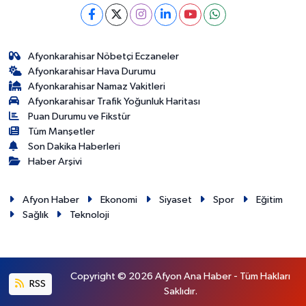
Afyonkarahisar Nöbetçi Eczaneler
Afyonkarahisar Hava Durumu
Afyonkarahisar Namaz Vakitleri
Afyonkarahisar Trafik Yoğunluk Haritası
Puan Durumu ve Fikstür
Tüm Manşetler
Son Dakika Haberleri
Haber Arşivi
Afyon Haber
Ekonomi
Siyaset
Spor
Eğitim
Sağlık
Teknoloji
Copyright © 2026 Afyon Ana Haber - Tüm Hakları
RSS
Saklıdır.