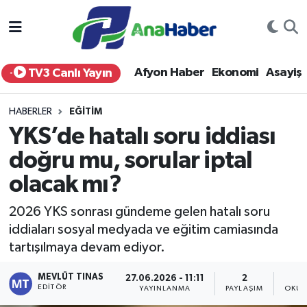
Yurt Haber
Afyonkarahisar Nöbetçi Eczaneler
Afyon Haber
Ekonomi
Asayiş
TV3 Canlı Yayın
Afyon Haber
Afyonkarahisar Hava Durumu
HABERLER
EĞITIM
Ekonomi
Afyonkarahisar Namaz Vakitleri
YKS’de hatalı soru iddiası
doğru mu, sorular iptal
Siyaset
Afyonkarahisar Trafik Yoğunluk Haritası
olacak mı?
Spor
Süper Lig Puan Durumu ve Fikstür
2026 YKS sonrası gündeme gelen hatalı soru
Eğitim
Tüm Manşetler
iddiaları sosyal medyada ve eğitim camiasında
tartışılmaya devam ediyor.
Sağlık
Son Dakika Haberleri
MEVLÜT TINAS
27.06.2026 - 11:11
2
EDITÖR
YAYINLANMA
PAYLAŞIM
OKUN
Teknoloji
Haber Arşivi