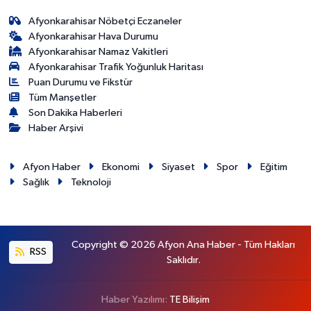
Afyonkarahisar Nöbetçi Eczaneler
Afyonkarahisar Hava Durumu
Afyonkarahisar Namaz Vakitleri
Afyonkarahisar Trafik Yoğunluk Haritası
Puan Durumu ve Fikstür
Tüm Manşetler
Son Dakika Haberleri
Haber Arşivi
Afyon Haber
Ekonomi
Siyaset
Spor
Eğitim
Sağlık
Teknoloji
Copyright © 2026 Afyon Ana Haber - Tüm Hakları
RSS
Saklıdır.
Haber Yazılımı:
TE Bilişim