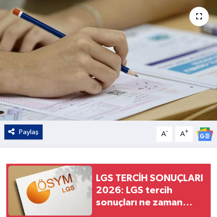
Kültür - Sanat
Yaşam
Paylaş
-
+
A
A
LGS TERCİH SONUÇLARI
2026: LGS tercih
sonuçları ne zaman
açıklanacak?