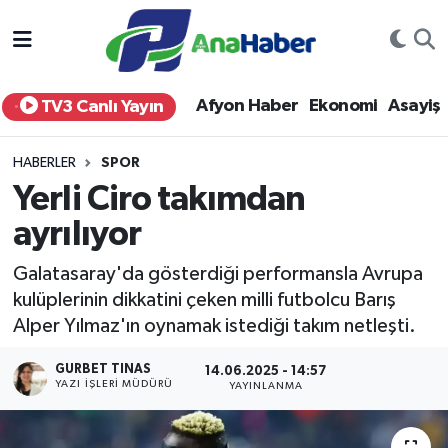
Yurt Haber
Afyonkarahisar Nöbetçi Eczaneler
Afyon Haber
Ekonomi
Asayiş
TV3 Canlı Yayın
Afyon Haber
Afyonkarahisar Hava Durumu
HABERLER
SPOR
Ekonomi
Afyonkarahisar Namaz Vakitleri
Yerli Ciro takımdan
ayrılıyor
Siyaset
Afyonkarahisar Trafik Yoğunluk Haritası
Galatasaray'da gösterdiği performansla Avrupa
Spor
Süper Lig Puan Durumu ve Fikstür
kulüplerinin dikkatini çeken milli futbolcu Barış
Alper Yılmaz'ın oynamak istediği takım netleşti.
Eğitim
Tüm Manşetler
GURBET TINAS
14.06.2025 - 14:57
Sağlık
Son Dakika Haberleri
YAZI İŞLERI MÜDÜRÜ
YAYINLANMA
Teknoloji
Haber Arşivi