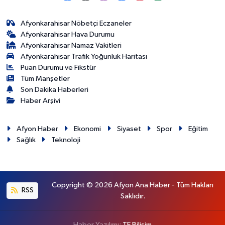
Afyonkarahisar Nöbetçi Eczaneler
Afyonkarahisar Hava Durumu
Afyonkarahisar Namaz Vakitleri
Afyonkarahisar Trafik Yoğunluk Haritası
Puan Durumu ve Fikstür
Tüm Manşetler
Son Dakika Haberleri
Haber Arşivi
Afyon Haber
Ekonomi
Siyaset
Spor
Eğitim
Sağlık
Teknoloji
Copyright © 2026 Afyon Ana Haber - Tüm Hakları
RSS
Saklıdır.
Haber Yazılımı:
TE Bilişim