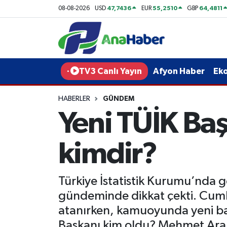
47,7436
55,2510
64,4811
08-08-2026
USD
EUR
GBP
Yurt Haber
Afyonkarahisar Nöbetçi Eczaneler
Afyon Haber
Afyonkarahisar Hava Durumu
TV3 Canlı Yayın
Afyon Haber
Ek
Ekonomi
Afyonkarahisar Namaz Vakitleri
HABERLER
GÜNDEM
Yeni TÜİK Ba
Siyaset
Afyonkarahisar Trafik Yoğunluk Haritası
Spor
Süper Lig Puan Durumu ve Fikstür
kimdir?
Eğitim
Tüm Manşetler
Türkiye İstatistik Kurumu’nda 
Sağlık
Son Dakika Haberleri
gündeminde dikkat çekti. Cumh
atanırken, kamuoyunda yeni baş
Teknoloji
Haber Arşivi
Başkanı kim oldu? Mehmet Araba