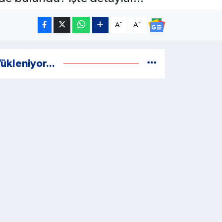
-
+
A
A
ükleniyor...