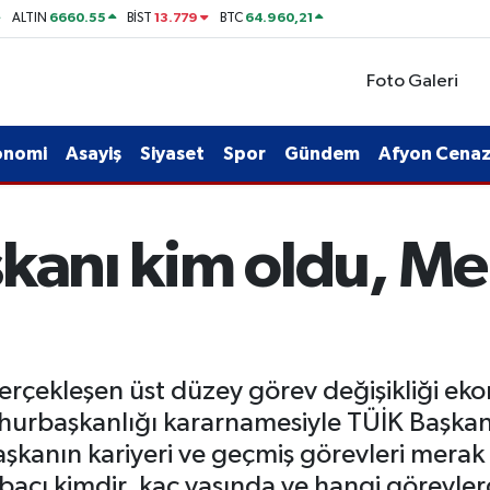
6660.55
13.779
64.960,21
ALTIN
BİST
BTC
Foto Galeri
onomi
Asayiş
Siyaset
Spor
Gündem
Afyon Cenaze
şkanı kim oldu, M
gerçekleşen üst düzey görev değişikliği e
urbaşkanlığı kararnamesiyle TÜİK Başkan
kanın kariyeri ve geçmiş görevleri merak 
cı kimdir, kaç yaşında ve hangi görevlerd