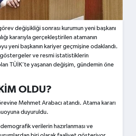
görev değişikliği sonrası kurumun yeni başkanı
ı kararıyla gerçekleştirilen atamanın
yu yeni başkanın kariyer geçmişine odaklandı.
göstergeler ve resmi istatistiklerin
m olan TÜİK’te yaşanan değişim, gündemin öne
 KİM OLDU?
görevine Mehmet Arabacı atandı. Atama kararı
muoyuna duyuruldu.
demografik verilerin hazırlanması ve
rumlardan biri olarak faaliyet gösteriyor.