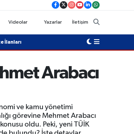
Videolar
Yazarlar
İletişim
 İlanları
ehmet Arabacı
konomi ve kamu yönetimi
lığı görevine Mehmet Arabacı
konusu oldu. Peki, yeni TÜİK
e bulundu? İşte detaylar...