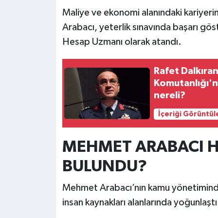
Maliye ve ekonomi alanındaki kariyer
Arabacı, yeterlik sınavında başarı gö
Hesap Uzmanı olarak atandı.
Rafet Dalkıran
Komutanlığı'n
nereli?
İçeriği Görüntül
MEHMET ARABACI 
BULUNDU?
Mehmet Arabacı’nın kamu yönetimindek
insan kaynakları alanlarında yoğunlaştı