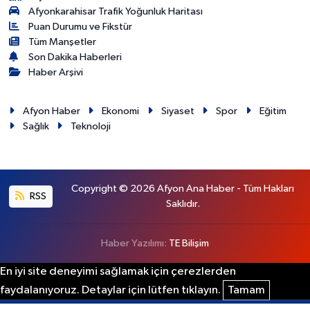
Afyonkarahisar Trafik Yoğunluk Haritası
Puan Durumu ve Fikstür
Tüm Manşetler
Son Dakika Haberleri
Haber Arşivi
Afyon Haber
Ekonomi
Siyaset
Spor
Eğitim
Sağlık
Teknoloji
Copyright © 2026 Afyon Ana Haber - Tüm Hakları
RSS
Saklıdır.
Haber Yazılımı:
TE Bilişim
En iyi site deneyimi sağlamak için çerezlerden
faydalanıyoruz. Detaylar için lütfen tıklayın.
Tamam