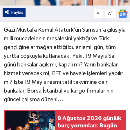
Paylaş
-
+
A
A
Gazi Mustafa Kemal Atatürk'ün Samsun'a çıkışıyla
milli mücadelenin meşalesini yaktığı ve Türk
gençliğine armağan ettiği bu anlamlı gün, tüm
yurtta coşkuyla kutlanacak. Peki, 19 Mayıs Salı
günü bankalar açık mı, kapalı mı? Yarın bankalar
hizmet verecek mi, EFT ve havale işlemleri yapılır
mı? İşte 19 Mayıs resmi tatil takvimine dair
bankalar, Borsa İstanbul ve kargo firmalarının
güncel çalışma düzeni...
9 Ağustos 2026 günlük
burç yorumları: Bugün