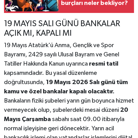
burçları neler bekliyor?
19 MAYIS SALI GÜNÜ BANKALAR
AÇIK MI, KAPALI MI
19 Mayıs Atatürk'ü Anma, Gençlik ve Spor
Bayramı, 2429 sayılı Ulusal Bayram ve Genel
Tatiller Hakkında Kanun uyarınca
resmi tatil
kapsamındadır. Bu yasal düzenleme
doğrultusunda,
19 Mayıs 2026 Salı günü tüm
kamu ve özel bankalar kapalı olacaktır.
Bankaların fiziki şubeleri yarın gün boyunca hizmet
vermeyecek olup, şubelerdeki mesai düzeni
20
Mayıs Çarşamba
sabahı saat 09.00 itibarıyla
normal işleyişine geri dönecektir. Yarın acil
bankacılık işlemi olan vatandaşlar işlemlerini dijital