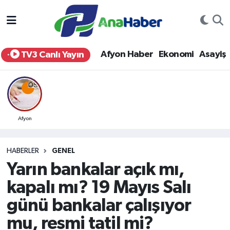
Yurt Haber
Afyonkarahisar Nöbetçi Eczaneler
Afyon Haber
Ekonomi
Asayiş
TV3 Canlı Yayın
Afyon Haber
Afyonkarahisar Hava Durumu
Ekonomi
Afyonkarahisar Namaz Vakitleri
Siyaset
Afyonkarahisar Trafik Yoğunluk Haritası
Afyon
Spor
Süper Lig Puan Durumu ve Fikstür
HABERLER
GENEL
Yarın bankalar açık mı,
Eğitim
Tüm Manşetler
kapalı mı? 19 Mayıs Salı
Sağlık
Son Dakika Haberleri
günü bankalar çalışıyor
mu, resmi tatil mi?
Teknoloji
Haber Arşivi