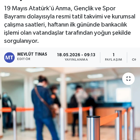
19 Mayıs Atatürk'ü Anma, Gençlik ve Spor
Kültür - Sanat
Bayramı dolayısıyla resmi tatil takvimi ve kurumsal
çalışma saatleri, haftanın ilk gününde bankacılık
Yaşam
işlemi olan vatandaşlar tarafından yoğun şekilde
sorgulanıyor.
MEVLÜT TINAS
18.05.2026 - 09:13
1
EDITÖR
YAYINLANMA
PAYLAŞIM
OKU