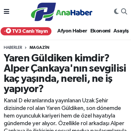
Yurt Haber
Afyonkarahisar Nöbetçi Eczaneler
Afyon Haber
Ekonomi
Asayiş
TV3 Canlı Yayın
Afyon Haber
Afyonkarahisar Hava Durumu
HABERLER
MAGAZIN
Ekonomi
Afyonkarahisar Namaz Vakitleri
Yaren Güldiken kimdir?
Alper Çankaya'nın sevgilisi
Siyaset
Afyonkarahisar Trafik Yoğunluk Haritası
kaç yaşında, nereli, ne iş
Spor
Süper Lig Puan Durumu ve Fikstür
yapıyor?
Eğitim
Tüm Manşetler
Kanal D ekranlarında yayınlanan Uzak Şehir
dizisinde rol alan Yaren Güldiken, son dönemde
Sağlık
Son Dakika Haberleri
hem oyunculuk kariyeri hem de özel hayatıyla
gündemde yer alıyor. Özellikle rol arkadaşı Alper
Teknoloji
Haber Arşivi
Çankaya ile ilişkisinin sosyal medya paylaşımlarıyla