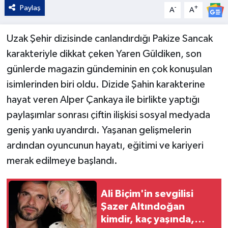
Paylaş
-
+
A
A
Uzak Şehir dizisinde canlandırdığı Pakize Sancak
karakteriyle dikkat çeken Yaren Güldiken, son
günlerde magazin gündeminin en çok konuşulan
isimlerinden biri oldu. Dizide Şahin karakterine
hayat veren Alper Çankaya ile birlikte yaptığı
paylaşımlar sonrası çiftin ilişkisi sosyal medyada
geniş yankı uyandırdı. Yaşanan gelişmelerin
ardından oyuncunun hayatı, eğitimi ve kariyeri
merak edilmeye başlandı.
Ali Biçim'in sevgilisi
Şazer Altındoğan
kimdir, kaç yaşında,