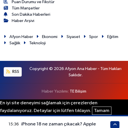
Puan Durumu ve Fikstür
Tüm Manşetler
Son Dakika Haberleri
Haber Arşivi
Afyon Haber
Ekonomi
Siyaset
Spor
Eğitim
Sağlık
Teknoloji
Copyright © 2026 Afyon Ana Haber - Tüm Hakları
RSS
Saklıdır.
Haber Yazılımı:
TE Bilişim
En iyi site deneyimi sağlamak için çerezlerden
faydalanıyoruz. Detaylar için lütfen tıklayın.
Tamam
iPhone 18 ne zaman çıkacak? Apple
15:36