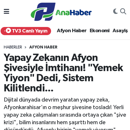
Yurt Haber
Afyonkarahisar Nöbetçi Eczaneler
Afyon Haber
Ekonomi
Asayiş
TV3 Canlı Yayın
Afyon Haber
Afyonkarahisar Hava Durumu
HABERLER
AFYON HABER
Ekonomi
Afyonkarahisar Namaz Vakitleri
Yapay Zekanın Afyon
Şivesiyle İmtihanı! "Yemek
Siyaset
Afyonkarahisar Trafik Yoğunluk Haritası
Yiyon" Dedi, Sistem
Spor
Süper Lig Puan Durumu ve Fikstür
Kilitlendi...
Eğitim
Tüm Manşetler
Dijital dünyada devrim yaratan yapay zeka,
Afyonkarahisar’ın o meşhur şivesine tosladı! Yerli
Sağlık
Son Dakika Haberleri
yapay zeka çalışmaları sırasında ortaya çıkan "şive
krizi", bilim insanlarını hem şaşırttı hem de
Teknoloji
Haber Arşivi
düşündürdü. Afyonlu birinin "yemek yiyorum"