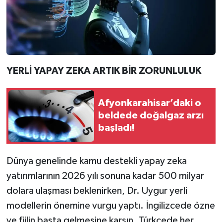
YERLİ YAPAY ZEKA ARTIK BİR ZORUNLULUK
Afyonkarahisar’daki o
beldede doğalgaz arzı
başladı!
Dünya genelinde kamu destekli yapay zeka
yatırımlarının 2026 yılı sonuna kadar 500 milyar
dolara ulaşması beklenirken, Dr. Uygur yerli
modellerin önemine vurgu yaptı. İngilizcede özne
ve fiilin başta gelmesine karşın, Türkçede her