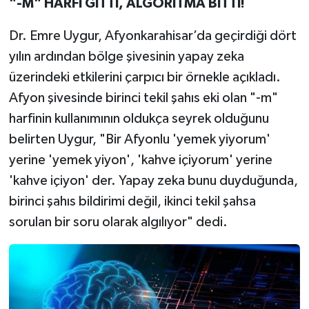
"-M" HARFİ GİTTİ, ALGORİTMA BİTTİ!
Dr. Emre Uygur, Afyonkarahisar’da geçirdiği dört
yılın ardından bölge şivesinin yapay zeka
üzerindeki etkilerini çarpıcı bir örnekle açıkladı.
Afyon şivesinde birinci tekil şahıs eki olan "-m"
harfinin kullanımının oldukça seyrek olduğunu
belirten Uygur, "Bir Afyonlu 'yemek yiyorum'
yerine 'yemek yiyon', 'kahve içiyorum' yerine
'kahve içiyon' der. Yapay zeka bunu duyduğunda,
birinci şahıs bildirimi değil, ikinci tekil şahsa
sorulan bir soru olarak algılıyor" dedi.