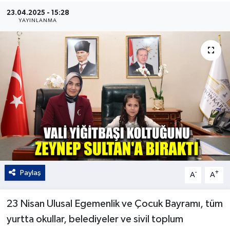
23.04.2025 - 15:28
Kültür - Sanat
YAYINLANMA
Yaşam
Paylaş
-
+
A
A
23 Nisan Ulusal Egemenlik ve Çocuk Bayramı, tüm
yurtta okullar, belediyeler ve sivil toplum