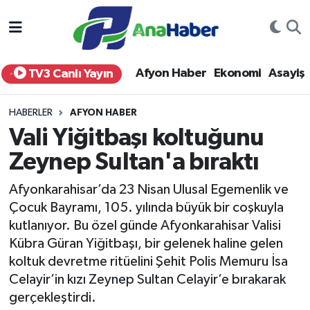
Yurt Haber
Afyonkarahisar Nöbetçi Eczaneler
Afyon Haber
Ekonomi
Asayiş
TV3 Canlı Yayın
Afyon Haber
Afyonkarahisar Hava Durumu
HABERLER
AFYON HABER
Ekonomi
Afyonkarahisar Namaz Vakitleri
Vali Yiğitbaşı koltuğunu
Zeynep Sultan'a bıraktı
Siyaset
Afyonkarahisar Trafik Yoğunluk Haritası
Afyonkarahisar’da 23 Nisan Ulusal Egemenlik ve
Spor
Süper Lig Puan Durumu ve Fikstür
Çocuk Bayramı, 105. yılında büyük bir coşkuyla
kutlanıyor. Bu özel günde Afyonkarahisar Valisi
Eğitim
Tüm Manşetler
Kübra Güran Yiğitbaşı, bir gelenek haline gelen
koltuk devretme ritüelini Şehit Polis Memuru İsa
Sağlık
Son Dakika Haberleri
Celayir’in kızı Zeynep Sultan Celayir’e bırakarak
gerçekleştirdi.
Teknoloji
Haber Arşivi