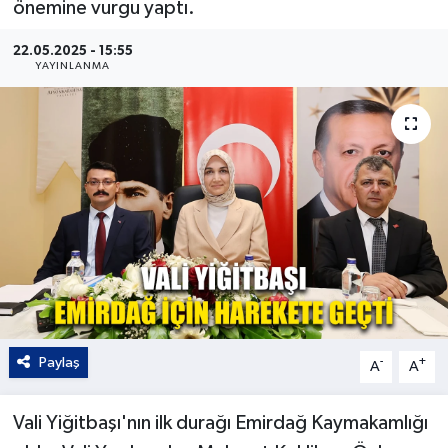
önemine vurgu yaptı.
Kültür - Sanat
22.05.2025 - 15:55
YAYINLANMA
Yaşam
Paylaş
-
+
A
A
Vali Yiğitbaşı'nın ilk durağı Emirdağ Kaymakamlığı