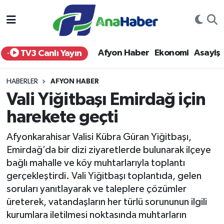
Yurt Haber
Afyonkarahisar Nöbetçi Eczaneler
Afyon Haber
Ekonomi
Asayiş
TV3 Canlı Yayın
Afyon Haber
Afyonkarahisar Hava Durumu
HABERLER
AFYON HABER
Ekonomi
Afyonkarahisar Namaz Vakitleri
Vali Yiğitbaşı Emirdağ için
harekete geçti
Siyaset
Afyonkarahisar Trafik Yoğunluk Haritası
Afyonkarahisar Valisi Kübra Güran Yiğitbaşı,
Spor
Süper Lig Puan Durumu ve Fikstür
Emirdağ’da bir dizi ziyaretlerde bulunarak ilçeye
bağlı mahalle ve köy muhtarlarıyla toplantı
Eğitim
Tüm Manşetler
gerçekleştirdi. Vali Yiğitbaşı toplantıda, gelen
soruları yanıtlayarak ve taleplere çözümler
Sağlık
Son Dakika Haberleri
üreterek, vatandaşların her türlü sorununun ilgili
kurumlara iletilmesi noktasında muhtarların
Teknoloji
Haber Arşivi