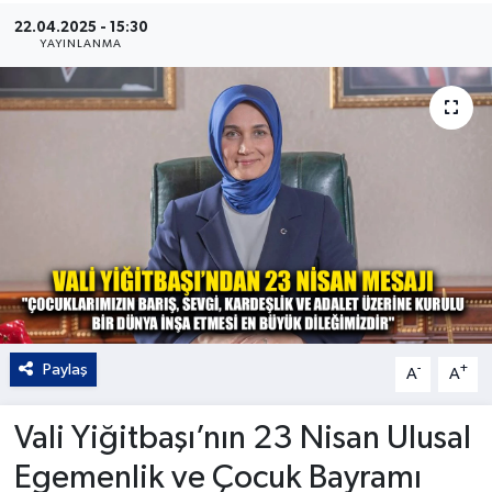
22.04.2025 - 15:30
Kültür - Sanat
YAYINLANMA
Yaşam
Paylaş
-
+
A
A
Vali Yiğitbaşı’nın 23 Nisan Ulusal
Egemenlik ve Çocuk Bayramı