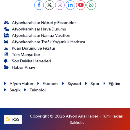
Afyonkarahisar Nöbetçi Eczaneler
Afyonkarahisar Hava Durumu
Afyonkarahisar Namaz Vakitleri
Afyonkarahisar Trafik Yoğunluk Haritası
Puan Durumu ve Fikstür
Tüm Manşetler
Son Dakika Haberleri
Haber Arşivi
Afyon Haber
Ekonomi
Siyaset
Spor
Eğitim
Sağlık
Teknoloji
Copyright © 2026 Afyon Ana Haber - Tüm Hakları
RSS
Saklıdır.