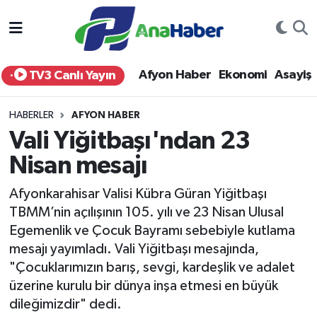
Yurt Haber
Afyonkarahisar Nöbetçi Eczaneler
Afyon Haber
Ekonomi
Asayiş
TV3 Canlı Yayın
Afyon Haber
Afyonkarahisar Hava Durumu
HABERLER
AFYON HABER
Ekonomi
Afyonkarahisar Namaz Vakitleri
Vali Yiğitbaşı'ndan 23
Nisan mesajı
Siyaset
Afyonkarahisar Trafik Yoğunluk Haritası
Afyonkarahisar Valisi Kübra Güran Yiğitbaşı
Spor
Süper Lig Puan Durumu ve Fikstür
TBMM’nin açılışının 105. yılı ve 23 Nisan Ulusal
Egemenlik ve Çocuk Bayramı sebebiyle kutlama
Eğitim
Tüm Manşetler
mesajı yayımladı. Vali Yiğitbaşı mesajında,
"Çocuklarımızın barış, sevgi, kardeşlik ve adalet
Sağlık
Son Dakika Haberleri
üzerine kurulu bir dünya inşa etmesi en büyük
dileğimizdir" dedi.
Teknoloji
Haber Arşivi