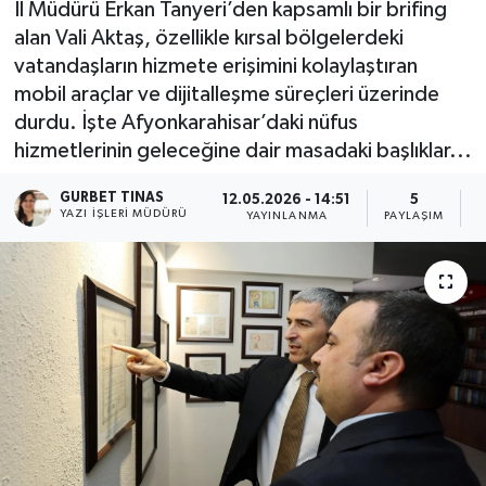
İl Müdürü Erkan Tanyeri’den kapsamlı bir brifing
alan Vali Aktaş, özellikle kırsal bölgelerdeki
Kültür - Sanat
vatandaşların hizmete erişimini kolaylaştıran
mobil araçlar ve dijitalleşme süreçleri üzerinde
Yaşam
durdu. İşte Afyonkarahisar’daki nüfus
hizmetlerinin geleceğine dair masadaki başlıklar...
GURBET TINAS
12.05.2026 - 14:51
5
YAZI İŞLERI MÜDÜRÜ
YAYINLANMA
PAYLAŞIM
O