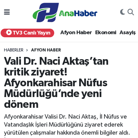
Yurt Haber
Afyonkarahisar Nöbetçi Eczaneler
Afyon Haber
Ekonomi
Asayiş
TV3 Canlı Yayın
Afyon Haber
Afyonkarahisar Hava Durumu
HABERLER
AFYON HABER
Ekonomi
Afyonkarahisar Namaz Vakitleri
Vali Dr. Naci Aktaş’tan
kritik ziyaret!
Siyaset
Afyonkarahisar Trafik Yoğunluk Haritası
Afyonkarahisar Nüfus
Spor
Süper Lig Puan Durumu ve Fikstür
Müdürlüğü’nde yeni
Eğitim
Tüm Manşetler
dönem
Afyonkarahisar Valisi Dr. Naci Aktaş, İl Nüfus ve
Sağlık
Son Dakika Haberleri
Vatandaşlık İşleri Müdürlüğünü ziyaret ederek
yürütülen çalışmalar hakkında önemli bilgiler aldı.
Teknoloji
Haber Arşivi