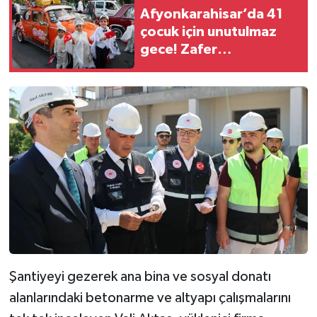
Afyonkarahisar’da 41
çocuk için unutulmaz
gece! Zafer
Meydanı’nda sünnet
şöleni
Şantiyeyi gezerek ana bina ve sosyal donatı
alanlarındaki betonarme ve altyapı çalışmalarını