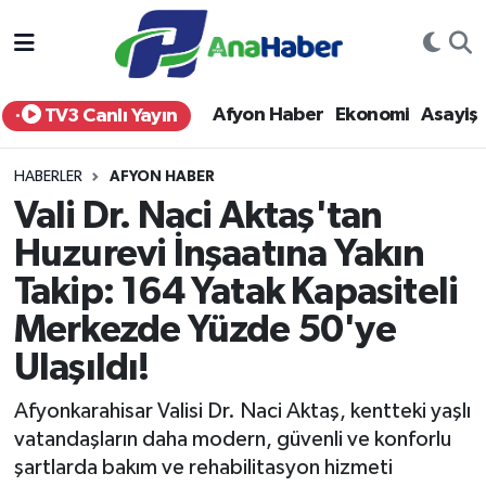
Yurt Haber
Afyonkarahisar Nöbetçi Eczaneler
Afyon Haber
Ekonomi
Asayiş
TV3 Canlı Yayın
Afyon Haber
Afyonkarahisar Hava Durumu
HABERLER
AFYON HABER
Ekonomi
Afyonkarahisar Namaz Vakitleri
Vali Dr. Naci Aktaş'tan
Huzurevi İnşaatına Yakın
Siyaset
Afyonkarahisar Trafik Yoğunluk Haritası
Takip: 164 Yatak Kapasiteli
Spor
Süper Lig Puan Durumu ve Fikstür
Merkezde Yüzde 50'ye
Eğitim
Tüm Manşetler
Ulaşıldı!
Afyonkarahisar Valisi Dr. Naci Aktaş, kentteki yaşlı
Sağlık
Son Dakika Haberleri
vatandaşların daha modern, güvenli ve konforlu
şartlarda bakım ve rehabilitasyon hizmeti
Teknoloji
Haber Arşivi