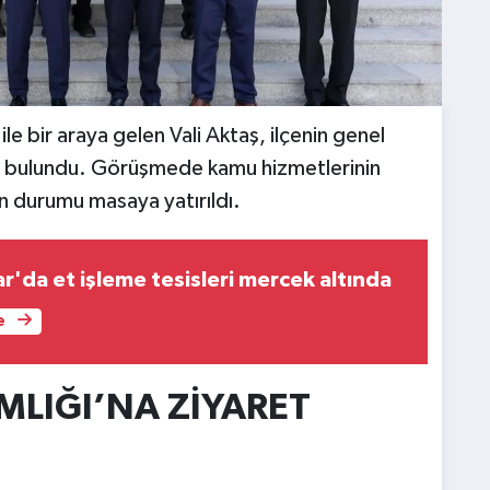
e bir araya gelen Vali Aktaş, ilçenin genel
 bulundu. Görüşmede kamu hizmetlerinin
on durumu masaya yatırıldı.
r'da et işleme tesisleri mercek altında
e
MLIĞI’NA ZİYARET