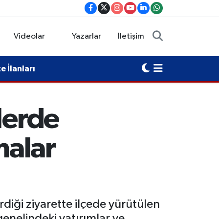
Videolar
Yazarlar
İletişim
 İlanları
lerde
malar
diği ziyarette ilçede yürütülen
genelindeki yatırımlar ve