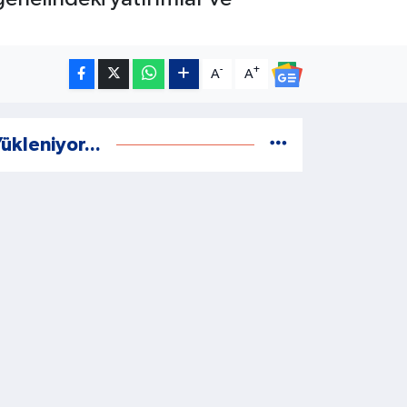
-
+
A
A
ükleniyor...