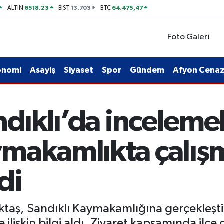
6518.23
13.703
64.475,47
ALTIN
BİST
BTC
Foto Galeri
onomi
Asayiş
Siyaset
Spor
Gündem
Afyon Cenaze
ndıklı’da inceleme
makamlıkta çalış
di
Aktaş, Sandıklı Kaymakamlığına gerçekleştir
ilişkin bilgi aldı. Ziyaret kapsamında ilçe 