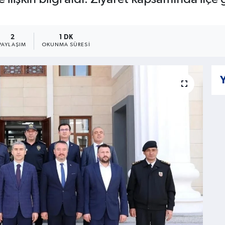
2
1 DK
PAYLAŞIM
OKUNMA SÜRESI
Y