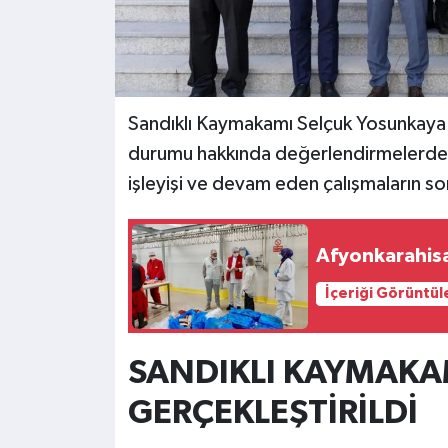
Sandıklı Kaymakamı Selçuk Yosunkaya il
durumu hakkında değerlendirmelerde
işleyişi ve devam eden çalışmaların s
Afyonkarahisa
İçeriği Görüntül
SANDIKLI KAYMAKA
GERÇEKLEŞTİRİLDİ