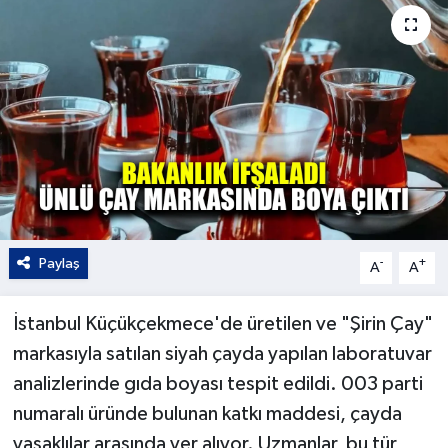
Kültür - Sanat
Yaşam
Paylaş
-
+
A
A
İstanbul Küçükçekmece'de üretilen ve "Şirin Çay"
markasıyla satılan siyah çayda yapılan laboratuvar
analizlerinde gıda boyası tespit edildi. 003 parti
numaralı üründe bulunan katkı maddesi, çayda
yasaklılar arasında yer alıyor. Uzmanlar, bu tür