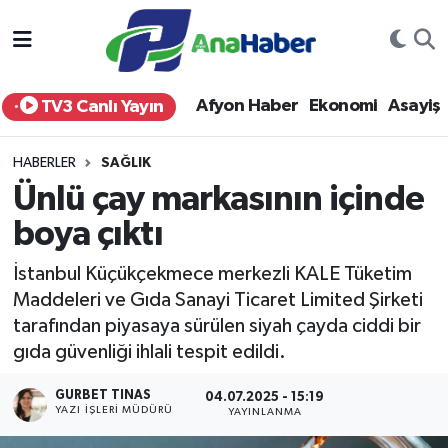
Yurt Haber
Afyonkarahisar Nöbetçi Eczaneler
Afyon Haber
Ekonomi
Asayiş
TV3 Canlı Yayın
Afyon Haber
Afyonkarahisar Hava Durumu
HABERLER
SAĞLIK
Ekonomi
Afyonkarahisar Namaz Vakitleri
Ünlü çay markasının içinde
boya çıktı
Siyaset
Afyonkarahisar Trafik Yoğunluk Haritası
İstanbul Küçükçekmece merkezli KALE Tüketim
Spor
Süper Lig Puan Durumu ve Fikstür
Maddeleri ve Gıda Sanayi Ticaret Limited Şirketi
tarafından piyasaya sürülen siyah çayda ciddi bir
Eğitim
Tüm Manşetler
gıda güvenliği ihlali tespit edildi.
Sağlık
Son Dakika Haberleri
GURBET TINAS
04.07.2025 - 15:19
YAZI İŞLERI MÜDÜRÜ
YAYINLANMA
Teknoloji
Haber Arşivi