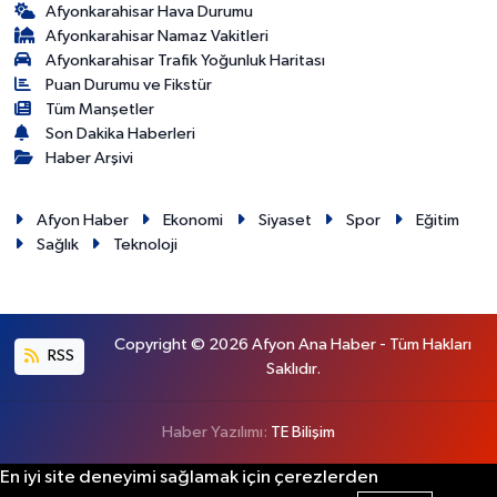
Afyonkarahisar Hava Durumu
Afyonkarahisar Namaz Vakitleri
Afyonkarahisar Trafik Yoğunluk Haritası
Puan Durumu ve Fikstür
Tüm Manşetler
Son Dakika Haberleri
Haber Arşivi
Afyon Haber
Ekonomi
Siyaset
Spor
Eğitim
Sağlık
Teknoloji
Copyright © 2026 Afyon Ana Haber - Tüm Hakları
RSS
Saklıdır.
Haber Yazılımı:
TE Bilişim
En iyi site deneyimi sağlamak için çerezlerden