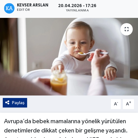
KEVSER ARSLAN
20.04.2026 - 17:26
EDITÖR
Kültür - Sanat
YAYINLANMA
Yaşam
Paylaş
-
+
A
A
Avrupa’da bebek mamalarına yönelik yürütülen
denetimlerde dikkat çeken bir gelişme yaşandı.