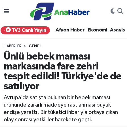
Yurt Haber
Afyonkarahisar Nöbetçi Eczaneler
Afyon Haber
Ekonomi
Asayiş
TV3 Canlı Yayın
Afyon Haber
Afyonkarahisar Hava Durumu
HABERLER
GENEL
Ekonomi
Afyonkarahisar Namaz Vakitleri
Ünlü bebek maması
markasında fare zehri
Siyaset
Afyonkarahisar Trafik Yoğunluk Haritası
tespit edildi! Türkiye'de de
Spor
Süper Lig Puan Durumu ve Fikstür
satılıyor
Eğitim
Tüm Manşetler
Avrupa’da satışta bulunan bir bebek maması
ürününde zararlı maddeye rastlanması büyük
Sağlık
Son Dakika Haberleri
endişe yarattı. Bir tüketici ihbarıyla ortaya çıkan
olay sonrası yetkililer harekete geçti.
Teknoloji
Haber Arşivi