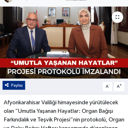
Kültür - Sanat
Yaşam
Paylaş
-
+
A
A
Afyonkarahisar Valiliği himayesinde yürütülecek
olan “Umutla Yaşanan Hayatlar: Organ Bağışı
Farkındalık ve Teşvik Projesi”nin protokolü, Organ