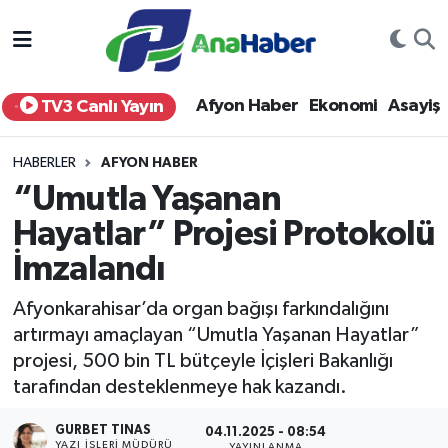
Yurt Haber
Afyonkarahisar Nöbetçi Eczaneler
Afyon Haber
Ekonomi
Asayiş
TV3 Canlı Yayın
Afyon Haber
Afyonkarahisar Hava Durumu
HABERLER
AFYON HABER
Ekonomi
Afyonkarahisar Namaz Vakitleri
“Umutla Yaşanan
Hayatlar” Projesi Protokolü
Siyaset
Afyonkarahisar Trafik Yoğunluk Haritası
İmzalandı
Spor
Süper Lig Puan Durumu ve Fikstür
Afyonkarahisar’da organ bağışı farkındalığını
Eğitim
Tüm Manşetler
artırmayı amaçlayan “Umutla Yaşanan Hayatlar”
projesi, 500 bin TL bütçeyle İçişleri Bakanlığı
Sağlık
Son Dakika Haberleri
tarafından desteklenmeye hak kazandı.
GURBET TINAS
Teknoloji
Haber Arşivi
04.11.2025 - 08:54
YAZI İŞLERI MÜDÜRÜ
YAYINLANMA