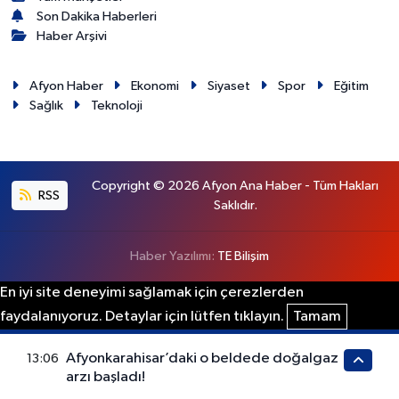
Son Dakika Haberleri
Haber Arşivi
Afyon Haber
Ekonomi
Siyaset
Spor
Eğitim
Sağlık
Teknoloji
Copyright © 2026 Afyon Ana Haber - Tüm Hakları
RSS
Saklıdır.
Haber Yazılımı:
TE Bilişim
En iyi site deneyimi sağlamak için çerezlerden
faydalanıyoruz. Detaylar için lütfen tıklayın.
Tamam
Afyonkarahisar’daki o beldede doğalgaz
13:06
arzı başladı!