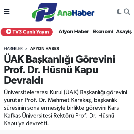
Yurt Haber
Afyonkarahisar Nöbetçi Eczaneler
Afyon Haber
Ekonomi
Asayiş
TV3 Canlı Yayın
Afyon Haber
Afyonkarahisar Hava Durumu
HABERLER
AFYON HABER
Ekonomi
Afyonkarahisar Namaz Vakitleri
ÜAK Başkanlığı Görevini
Prof. Dr. Hüsnü Kapu
Siyaset
Afyonkarahisar Trafik Yoğunluk Haritası
Devraldı
Spor
Süper Lig Puan Durumu ve Fikstür
Üniversitelerarası Kurul (ÜAK) Başkanlığı görevini
Eğitim
Tüm Manşetler
yürüten Prof. Dr. Mehmet Karakaş, başkanlık
süresinin sona ermesiyle birlikte görevini Kars
Sağlık
Son Dakika Haberleri
Kafkas Üniversitesi Rektörü Prof. Dr. Hüsnü
Kapu’ya devretti.
Teknoloji
Haber Arşivi