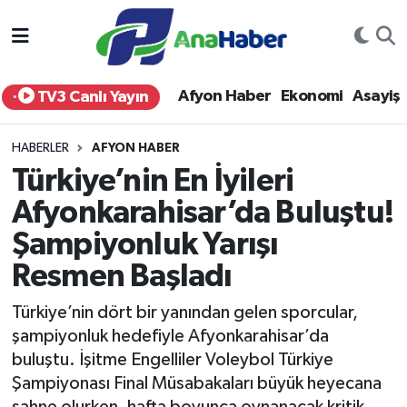
Yurt Haber
Afyonkarahisar Nöbetçi Eczaneler
Afyon Haber
Ekonomi
Asayiş
TV3 Canlı Yayın
Afyon Haber
Afyonkarahisar Hava Durumu
HABERLER
AFYON HABER
Ekonomi
Afyonkarahisar Namaz Vakitleri
Türkiye’nin En İyileri
Afyonkarahisar’da Buluştu!
Siyaset
Afyonkarahisar Trafik Yoğunluk Haritası
Şampiyonluk Yarışı
Spor
Süper Lig Puan Durumu ve Fikstür
Resmen Başladı
Eğitim
Tüm Manşetler
Türkiye’nin dört bir yanından gelen sporcular,
şampiyonluk hedefiyle Afyonkarahisar’da
Sağlık
Son Dakika Haberleri
buluştu. İşitme Engelliler Voleybol Türkiye
Şampiyonası Final Müsabakaları büyük heyecana
Teknoloji
Haber Arşivi
sahne olurken, hafta boyunca oynanacak kritik