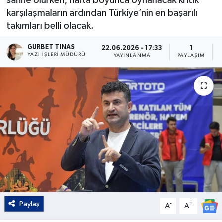
karşılaşmaların ardından Türkiye’nin en başarılı
Kültür - Sanat
takımları belli olacak.
Yaşam
GURBET TINAS
22.06.2026 - 17:33
1
YAZI İŞLERI MÜDÜRÜ
YAYINLANMA
PAYLAŞIM
Paylaş
-
+
A
A