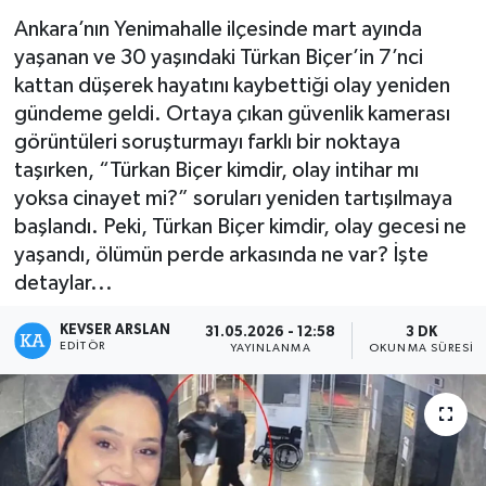
Ankara’nın Yenimahalle ilçesinde mart ayında
Kültür - Sanat
yaşanan ve 30 yaşındaki Türkan Biçer’in 7’nci
kattan düşerek hayatını kaybettiği olay yeniden
Yaşam
gündeme geldi. Ortaya çıkan güvenlik kamerası
görüntüleri soruşturmayı farklı bir noktaya
taşırken, “Türkan Biçer kimdir, olay intihar mı
yoksa cinayet mi?” soruları yeniden tartışılmaya
başlandı. Peki, Türkan Biçer kimdir, olay gecesi ne
yaşandı, ölümün perde arkasında ne var? İşte
detaylar...
KEVSER ARSLAN
31.05.2026 - 12:58
3 DK
EDITÖR
YAYINLANMA
OKUNMA SÜRESI