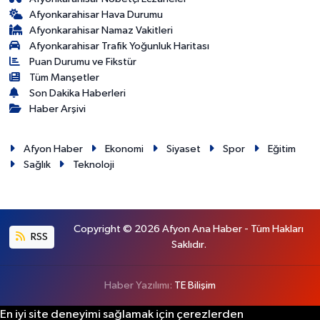
Afyonkarahisar Hava Durumu
Afyonkarahisar Namaz Vakitleri
Afyonkarahisar Trafik Yoğunluk Haritası
Puan Durumu ve Fikstür
Tüm Manşetler
Son Dakika Haberleri
Haber Arşivi
Afyon Haber
Ekonomi
Siyaset
Spor
Eğitim
Sağlık
Teknoloji
Copyright © 2026 Afyon Ana Haber - Tüm Hakları
RSS
Saklıdır.
Haber Yazılımı:
TE Bilişim
En iyi site deneyimi sağlamak için çerezlerden