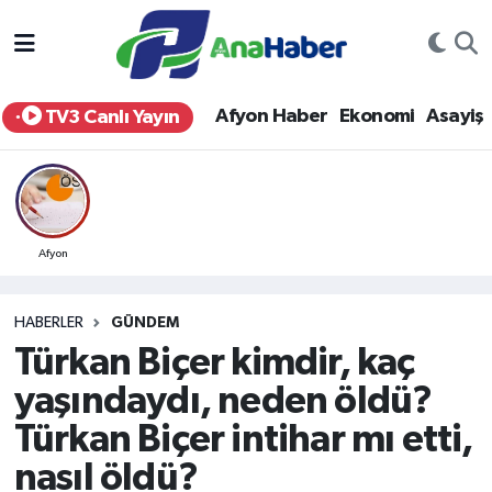
Yurt Haber
Afyonkarahisar Nöbetçi Eczaneler
Afyon Haber
Ekonomi
Asayiş
TV3 Canlı Yayın
Afyon Haber
Afyonkarahisar Hava Durumu
Ekonomi
Afyonkarahisar Namaz Vakitleri
Siyaset
Afyonkarahisar Trafik Yoğunluk Haritası
Afyon
Spor
Süper Lig Puan Durumu ve Fikstür
HABERLER
GÜNDEM
Türkan Biçer kimdir, kaç
Eğitim
Tüm Manşetler
yaşındaydı, neden öldü?
Sağlık
Son Dakika Haberleri
Türkan Biçer intihar mı etti,
nasıl öldü?
Teknoloji
Haber Arşivi