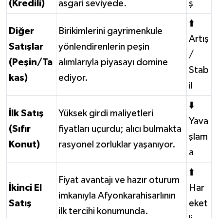
(Kredili)
asgari seviyede.
ş
⬆️
Diğer
Birikimlerini gayrimenkule
Artış
Satışlar
yönlendirenlerin peşin
/
(Peşin/Ta
alımlarıyla piyasayı domine
Stab
kas)
ediyor.
il
⬇️
İlk Satış
Yüksek girdi maliyetleri
Yava
(Sıfır
fiyatları uçurdu; alıcı bulmakta
şlam
Konut)
rasyonel zorluklar yaşanıyor.
a
⬆️
Fiyat avantajı ve hazır oturum
İkinci El
Har
imkanıyla Afyonkarahisarlının
Satış
eket
ilk tercihi konumunda.