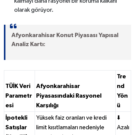
kalmayı daha rasyonel bir koruma kalkanı
olarak görüyor.
Afyonkarahisar Konut Piyasası Yapısal
Analiz Kartı:
Tre
TÜİK Veri
Afyonkarahisar
nd
Parametr
Piyasasındaki Rasyonel
Yön
esi
Karşılığı
ü
İpotekli
Yüksek faiz oranları ve kredi
⬇️
Satışlar
limit kısıtlamaları nedeniyle
Azalı