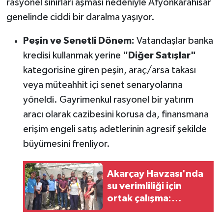
rasyonel sınırları aşması nedeniyle Afyonkarahisar
genelinde ciddi bir daralma yaşıyor.
Peşin ve Senetli Dönem:
Vatandaşlar banka
kredisi kullanmak yerine
"Diğer Satışlar"
kategorisine giren peşin, araç/arsa takası
veya müteahhit içi senet senaryolarına
yöneldi. Gayrimenkul rasyonel bir yatırım
aracı olarak cazibesini korusa da, finansmana
erişim engeli satış adetlerinin agresif şekilde
büyümesini frenliyor.
Akarçay Havzası'nda
su verimliliği için
ortak çalışma:
Çalıştay ve saha