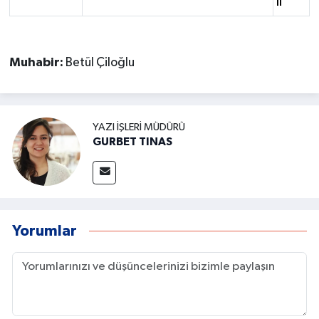
li
Muhabir:
Betül Çiloğlu
YAZI İŞLERI MÜDÜRÜ
GURBET TINAS
Yorumlar