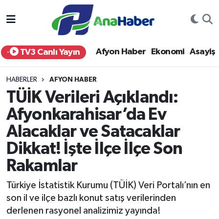
Yurt Haber
Afyonkarahisar Nöbetçi Eczaneler
Afyon Haber
Ekonomi
Asayiş
TV3 Canlı Yayın
Afyon Haber
Afyonkarahisar Hava Durumu
HABERLER
AFYON HABER
Ekonomi
Afyonkarahisar Namaz Vakitleri
TÜİK Verileri Açıklandı:
Afyonkarahisar’da Ev
Siyaset
Afyonkarahisar Trafik Yoğunluk Haritası
Alacaklar ve Satacaklar
Spor
Süper Lig Puan Durumu ve Fikstür
Dikkat! İşte İlçe İlçe Son
Eğitim
Tüm Manşetler
Rakamlar
Türkiye İstatistik Kurumu (TÜİK) Veri Portalı’nın en
Sağlık
Son Dakika Haberleri
son il ve ilçe bazlı konut satış verilerinden
derlenen rasyonel analizimiz yayında!
Teknoloji
Haber Arşivi