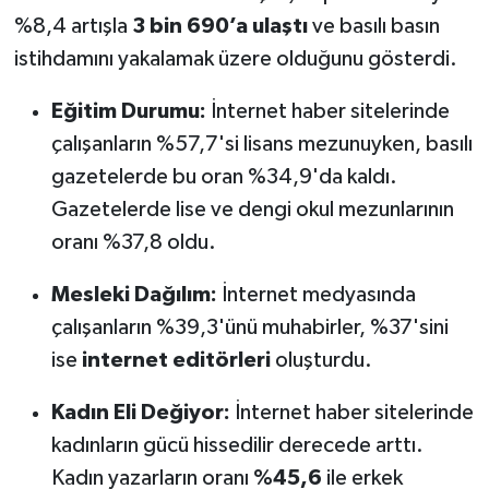
%8,4 artışla
3 bin 690’a ulaştı
ve basılı basın
istihdamını yakalamak üzere olduğunu gösterdi.
Eğitim Durumu:
İnternet haber sitelerinde
çalışanların %57,7'si lisans mezunuyken, basılı
gazetelerde bu oran %34,9'da kaldı.
Gazetelerde lise ve dengi okul mezunlarının
oranı %37,8 oldu.
Mesleki Dağılım:
İnternet medyasında
çalışanların %39,3'ünü muhabirler, %37'sini
ise
internet editörleri
oluşturdu.
Kadın Eli Değiyor:
İnternet haber sitelerinde
kadınların gücü hissedilir derecede arttı.
Kadın yazarların oranı
%45,6
ile erkek