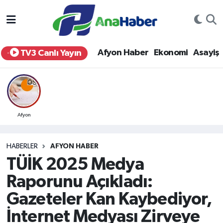
Yurt Haber
Afyonkarahisar Nöbetçi Eczaneler
Afyon Haber
Ekonomi
Asayiş
TV3 Canlı Yayın
Afyon Haber
Afyonkarahisar Hava Durumu
Ekonomi
Afyonkarahisar Namaz Vakitleri
Siyaset
Afyonkarahisar Trafik Yoğunluk Haritası
Afyon
Spor
Süper Lig Puan Durumu ve Fikstür
HABERLER
AFYON HABER
TÜİK 2025 Medya
Eğitim
Tüm Manşetler
Raporunu Açıkladı:
Sağlık
Son Dakika Haberleri
Gazeteler Kan Kaybediyor,
İnternet Medyası Zirveye
Teknoloji
Haber Arşivi