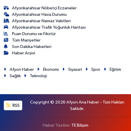
Afyonkarahisar Nöbetçi Eczaneler
Afyonkarahisar Hava Durumu
Afyonkarahisar Namaz Vakitleri
Afyonkarahisar Trafik Yoğunluk Haritası
Puan Durumu ve Fikstür
Tüm Manşetler
Son Dakika Haberleri
Haber Arşivi
Afyon Haber
Ekonomi
Siyaset
Spor
Eğitim
Sağlık
Teknoloji
Copyright © 2026 Afyon Ana Haber - Tüm Hakları
RSS
Saklıdır.
Haber Yazılımı:
TE Bilişim