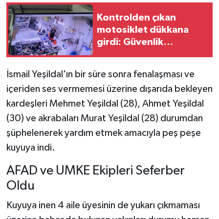
Kontrolden çıkan
motosiklet dükkana
girdi: Güvenlik
kamerası izlenirken
ortalık karıştı!
İsmail Yeşildal'ın bir süre sonra fenalaşması ve
içeriden ses vermemesi üzerine dışarıda bekleyen
kardeşleri Mehmet Yeşildal (28), Ahmet Yeşildal
(30) ve akrabaları Murat Yeşildal (28) durumdan
şüphelenerek yardım etmek amacıyla peş peşe
kuyuya indi.
AFAD ve UMKE Ekipleri Seferber
Oldu
Kuyuya inen 4 aile üyesinin de yukarı çıkmaması