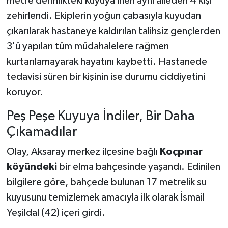
metre derinlikteki kuyuya inen aynı aileden 4 kişi
zehirlendi. Ekiplerin yoğun çabasıyla kuyudan
çıkarılarak hastaneye kaldırılan talihsiz gençlerden
3'ü yapılan tüm müdahalelere rağmen
kurtarılamayarak hayatını kaybetti. Hastanede
tedavisi süren bir kişinin ise durumu ciddiyetini
koruyor.
Peş Peşe Kuyuya İndiler, Bir Daha
Çıkamadılar
Olay, Aksaray merkez ilçesine bağlı
Koçpınar
köyündeki
bir elma bahçesinde yaşandı. Edinilen
bilgilere göre, bahçede bulunan 17 metrelik su
kuyusunu temizlemek amacıyla ilk olarak İsmail
Yeşildal (42) içeri girdi.