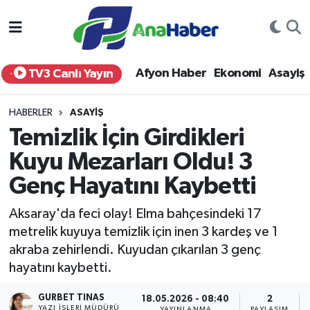
Yurt Haber
Afyonkarahisar Nöbetçi Eczaneler
Afyon Haber
Ekonomi
Asayiş
TV3 Canlı Yayın
Afyon Haber
Afyonkarahisar Hava Durumu
HABERLER
ASAYIŞ
Ekonomi
Afyonkarahisar Namaz Vakitleri
Temizlik İçin Girdikleri
Kuyu Mezarları Oldu! 3
Siyaset
Afyonkarahisar Trafik Yoğunluk Haritası
Genç Hayatını Kaybetti
Spor
Süper Lig Puan Durumu ve Fikstür
Aksaray'da feci olay! Elma bahçesindeki 17
Eğitim
Tüm Manşetler
metrelik kuyuya temizlik için inen 3 kardeş ve 1
akraba zehirlendi. Kuyudan çıkarılan 3 genç
Sağlık
Son Dakika Haberleri
hayatını kaybetti.
GURBET TINAS
Teknoloji
Haber Arşivi
18.05.2026 - 08:40
2
YAZI İŞLERI MÜDÜRÜ
YAYINLANMA
PAYLAŞIM