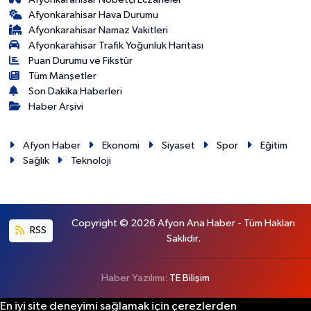
Afyonkarahisar Hava Durumu
Afyonkarahisar Namaz Vakitleri
Afyonkarahisar Trafik Yoğunluk Haritası
Puan Durumu ve Fikstür
Tüm Manşetler
Son Dakika Haberleri
Haber Arşivi
Afyon Haber
Ekonomi
Siyaset
Spor
Eğitim
Sağlık
Teknoloji
Copyright © 2026 Afyon Ana Haber - Tüm Hakları
RSS
Saklıdır.
Haber Yazılımı:
TE Bilişim
En iyi site deneyimi sağlamak için çerezlerden