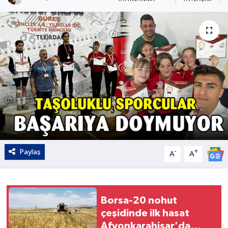
Kültür - Sanat
Yaşam
Paylaş
-
+
A
A
Borsa-20 nohut
çeşidinde ilk hasat
Afyonkarahisar'da