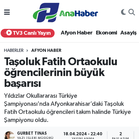
Yurt Haber
Afyonkarahisar Nöbetçi Eczaneler
Afyon Haber
Ekonomi
Asayiş
TV3 Canlı Yayın
Afyon Haber
Afyonkarahisar Hava Durumu
HABERLER
AFYON HABER
Ekonomi
Afyonkarahisar Namaz Vakitleri
Taşoluk Fatih Ortaokulu
öğrencilerinin büyük
Siyaset
Afyonkarahisar Trafik Yoğunluk Haritası
başarısı
Spor
Süper Lig Puan Durumu ve Fikstür
Yıldızlar Okullararası Türkiye
Eğitim
Tüm Manşetler
Şampiyonası'nda Afyonkarahisar’daki Taşoluk
Fatih Ortaokulu öğrencileri takım halinde Türkiye
Sağlık
Son Dakika Haberleri
Şampiyonu oldu.
GURBET TINAS
Teknoloji
Haber Arşivi
18.04.2024 - 22:40
2
YAZI İŞLERI MÜDÜRÜ
YAYINLANMA
PAYLAŞIM