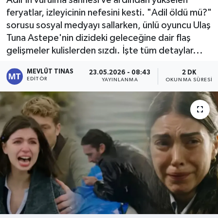
feryatlar, izleyicinin nefesini kesti. "Adil öldü mü?"
Kültür - Sanat
sorusu sosyal medyayı sallarken, ünlü oyuncu Ulaş
Tuna Astepe'nin dizideki geleceğine dair flaş
Yaşam
gelişmeler kulislerden sızdı. İşte tüm detaylar...
MEVLÜT TINAS
23.05.2026 - 08:43
2 DK
EDITÖR
YAYINLANMA
OKUNMA SÜRESI