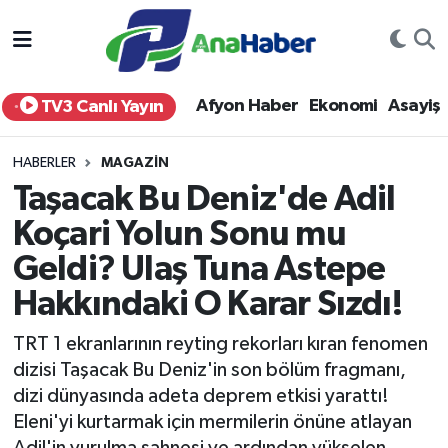
Yurt Haber
Afyonkarahisar Nöbetçi Eczaneler
Afyon Haber
Ekonomi
Asayiş
TV3 Canlı Yayın
Afyon Haber
Afyonkarahisar Hava Durumu
HABERLER
MAGAZIN
Ekonomi
Afyonkarahisar Namaz Vakitleri
Taşacak Bu Deniz'de Adil
Koçari Yolun Sonu mu
Siyaset
Afyonkarahisar Trafik Yoğunluk Haritası
Geldi? Ulaş Tuna Astepe
Spor
Süper Lig Puan Durumu ve Fikstür
Hakkındaki O Karar Sızdı!
Eğitim
Tüm Manşetler
TRT 1 ekranlarının reyting rekorları kıran fenomen
dizisi Taşacak Bu Deniz'in son bölüm fragmanı,
Sağlık
Son Dakika Haberleri
dizi dünyasında adeta deprem etkisi yarattı!
Eleni'yi kurtarmak için mermilerin önüne atlayan
Teknoloji
Haber Arşivi
Adil'in vurulma sahnesi ve ardından yükselen