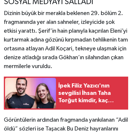
SOSYAL MEDYAYI SALLADI
Dizinin büyük bir merakla beklenen 29. bölüm 2.
fragmanında yer alan sahneler, izleyicide şok
etkisi yarattı. Şerif’in hain planıyla kaçırılan Eleni’yi
kurtarmak adına gözünü kırpmadan tehlikenin tam
ortasına atlayan Adil Koçari, tekneye ulaşmak için
denize atladığı sırada Gökhan’ın silahından çıkan
mermilerle vuruldu.
İpek Filiz Yazıcı'nın
sevgilisi İhsan Taha
Torğut kimdir, kaç
yaşında, nereli? İhsan
Taha Torğut ne iş
Görüntülerin ardından fragmanda yankılanan “Adil
yapıyor?
öldü” sözleri ise Taşacak Bu Deniz hayranlarını