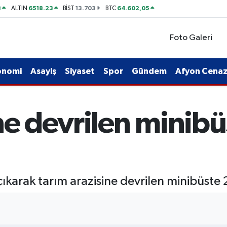
8
6518.23
13.703
64.602,05
ALTIN
BİST
BTC
Foto Galeri
onomi
Asayiş
Siyaset
Spor
Gündem
Afyon Cenaze
ne devrilen minibüs
karak tarım arazisine devrilen minibüste 2 