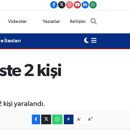
Videolar
Yazarlar
İletişim
 İlanları
te 2 kişi
kişi yaralandı.
-
+
A
A