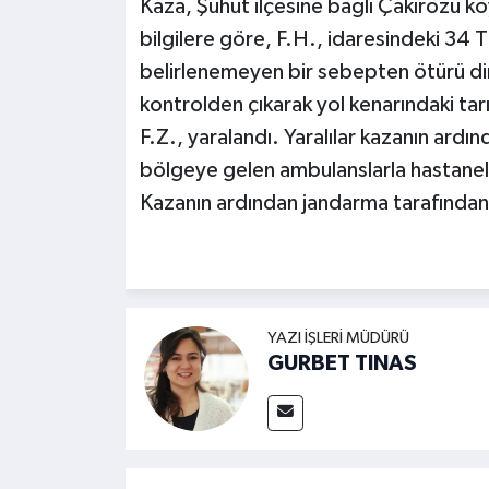
Kaza, Şuhut ilçesine bağlı Çakırözü k
bilgilere göre, F.H., idaresindeki 34
belirlenemeyen bir sebepten ötürü di
kontrolden çıkarak yol kenarındaki tarı
F.Z., yaralandı. Yaralılar kazanın ard
bölgeye gelen ambulanslarla hastanele
Kazanın ardından jandarma tarafından 
YAZI İŞLERI MÜDÜRÜ
GURBET TINAS