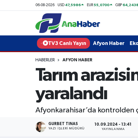
47,5986
55,0700
64,243
06-08-2026
USD
EUR
GBP
Yurt Haber
Afyonkarahisar Nöbetçi Eczaneler
Afyon Haber
Afyonkarahisar Hava Durumu
TV3 Canlı Yayın
Afyon Haber
Ek
Ekonomi
Afyonkarahisar Namaz Vakitleri
HABERLER
AFYON HABER
Tarım arazisi
Siyaset
Afyonkarahisar Trafik Yoğunluk Haritası
Spor
Süper Lig Puan Durumu ve Fikstür
yaralandı
Eğitim
Tüm Manşetler
Afyonkarahisar’da kontrolden çı
Sağlık
Son Dakika Haberleri
GURBET TINAS
10.09.2024 - 13:41
YAZI İŞLERI MÜDÜRÜ
YAYINLANMA
Teknoloji
Haber Arşivi