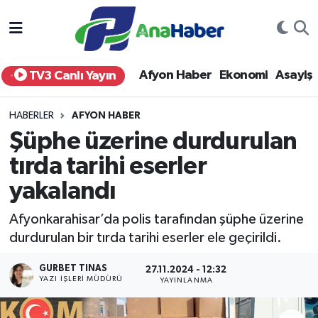
Yurt Haber
Afyonkarahisar Nöbetçi Eczaneler
Afyon Haber
Ekonomi
Asayiş
TV3 Canlı Yayın
Afyon Haber
Afyonkarahisar Hava Durumu
HABERLER
AFYON HABER
Ekonomi
Afyonkarahisar Namaz Vakitleri
Şüphe üzerine durdurulan
tırda tarihi eserler
Siyaset
Afyonkarahisar Trafik Yoğunluk Haritası
yakalandı
Spor
Süper Lig Puan Durumu ve Fikstür
Afyonkarahisar’da polis tarafından şüphe üzerine
Eğitim
Tüm Manşetler
durdurulan bir tırda tarihi eserler ele geçirildi.
GURBET TINAS
Sağlık
Son Dakika Haberleri
27.11.2024 - 12:32
YAZI İŞLERI MÜDÜRÜ
YAYINLANMA
Teknoloji
Haber Arşivi