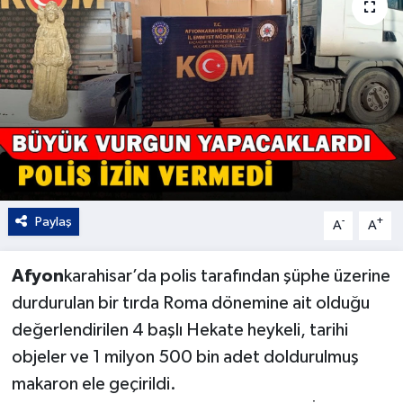
Kültür - Sanat
Yaşam
Paylaş
-
+
A
A
Afyon
karahisar’da polis tarafından şüphe üzerine
durdurulan bir tırda Roma dönemine ait olduğu
değerlendirilen 4 başlı Hekate heykeli, tarihi
objeler ve 1 milyon 500 bin adet doldurulmuş
makaron ele geçirildi.