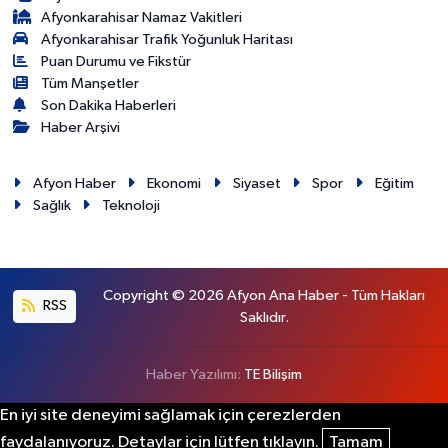
Afyonkarahisar Namaz Vakitleri
Afyonkarahisar Trafik Yoğunluk Haritası
Puan Durumu ve Fikstür
Tüm Manşetler
Son Dakika Haberleri
Haber Arşivi
Afyon Haber
Ekonomi
Siyaset
Spor
Eğitim
Sağlık
Teknoloji
Copyright © 2026 Afyon Ana Haber - Tüm Hakları
RSS
Saklıdır.
Haber Yazılımı:
TE Bilişim
En iyi site deneyimi sağlamak için çerezlerden
faydalanıyoruz. Detaylar için lütfen tıklayın.
Tamam