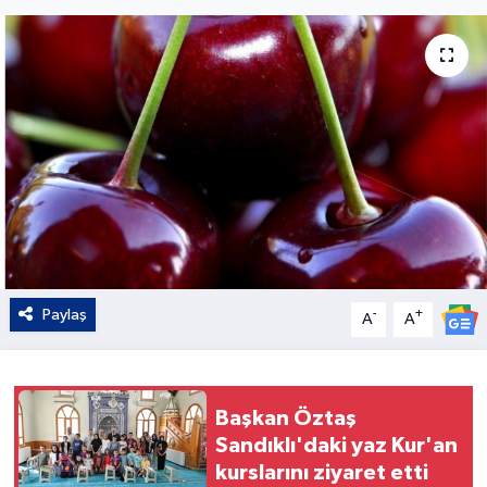
Kültür - Sanat
Yaşam
Paylaş
-
+
A
A
Başkan Öztaş
Sandıklı'daki yaz Kur'an
kurslarını ziyaret etti