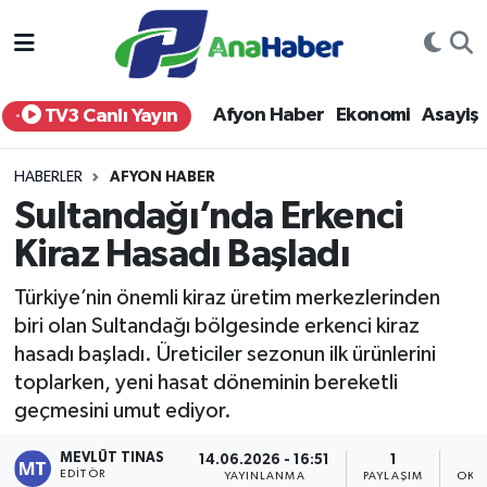
Yurt Haber
Afyonkarahisar Nöbetçi Eczaneler
Afyon Haber
Ekonomi
Asayiş
TV3 Canlı Yayın
Afyon Haber
Afyonkarahisar Hava Durumu
HABERLER
AFYON HABER
Ekonomi
Afyonkarahisar Namaz Vakitleri
Sultandağı’nda Erkenci
Kiraz Hasadı Başladı
Siyaset
Afyonkarahisar Trafik Yoğunluk Haritası
Türkiye’nin önemli kiraz üretim merkezlerinden
Spor
Süper Lig Puan Durumu ve Fikstür
biri olan Sultandağı bölgesinde erkenci kiraz
hasadı başladı. Üreticiler sezonun ilk ürünlerini
Eğitim
Tüm Manşetler
toplarken, yeni hasat döneminin bereketli
geçmesini umut ediyor.
Sağlık
Son Dakika Haberleri
MEVLÜT TINAS
14.06.2026 - 16:51
1
Teknoloji
Haber Arşivi
EDITÖR
YAYINLANMA
PAYLAŞIM
OKU