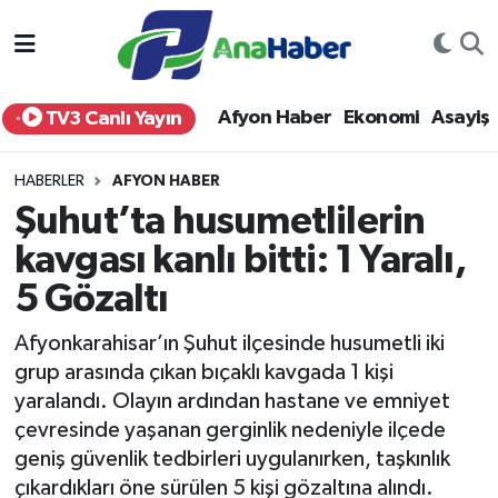
Yurt Haber
Afyonkarahisar Nöbetçi Eczaneler
Afyon Haber
Ekonomi
Asayiş
TV3 Canlı Yayın
Afyon Haber
Afyonkarahisar Hava Durumu
HABERLER
AFYON HABER
Ekonomi
Afyonkarahisar Namaz Vakitleri
Şuhut’ta husumetlilerin
kavgası kanlı bitti: 1 Yaralı,
Siyaset
Afyonkarahisar Trafik Yoğunluk Haritası
5 Gözaltı
Spor
Süper Lig Puan Durumu ve Fikstür
Afyonkarahisar’ın Şuhut ilçesinde husumetli iki
Eğitim
Tüm Manşetler
grup arasında çıkan bıçaklı kavgada 1 kişi
yaralandı. Olayın ardından hastane ve emniyet
Sağlık
Son Dakika Haberleri
çevresinde yaşanan gerginlik nedeniyle ilçede
geniş güvenlik tedbirleri uygulanırken, taşkınlık
Teknoloji
Haber Arşivi
çıkardıkları öne sürülen 5 kişi gözaltına alındı.