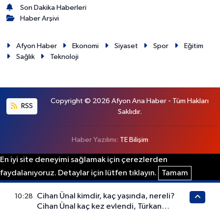
Son Dakika Haberleri
Haber Arşivi
Afyon Haber
Ekonomi
Siyaset
Spor
Eğitim
Sağlık
Teknoloji
Copyright © 2026 Afyon Ana Haber - Tüm Hakları
RSS
Saklıdır.
Haber Yazılımı:
TE Bilişim
En iyi site deneyimi sağlamak için çerezlerden
faydalanıyoruz. Detaylar için lütfen tıklayın.
Tamam
Cihan Ünal kimdir, kaç yaşında, nereli?
10:28
Cihan Ünal kaç kez evlendi, Türkan
Şoray'la kaç yıl evli kaldı?