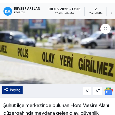
Kültür - Sanat
KEVSER ARSLAN
08.06.2026 - 17:36
2
EDITÖR
YAYINLANMA
PAYLAŞIM
OK
Yaşam
Paylaş
-
+
A
A
Şuhut ilçe merkezinde bulunan Hors Mesire Alanı
güzergahında meydana gelen olay, güvenlik