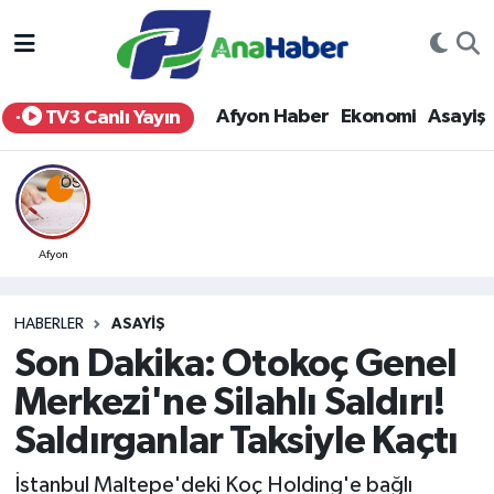
Yurt Haber
Afyonkarahisar Nöbetçi Eczaneler
Afyon Haber
Ekonomi
Asayiş
TV3 Canlı Yayın
Afyon Haber
Afyonkarahisar Hava Durumu
Ekonomi
Afyonkarahisar Namaz Vakitleri
Siyaset
Afyonkarahisar Trafik Yoğunluk Haritası
Afyon
Spor
Süper Lig Puan Durumu ve Fikstür
HABERLER
ASAYIŞ
Son Dakika: Otokoç Genel
Eğitim
Tüm Manşetler
Merkezi'ne Silahlı Saldırı!
Sağlık
Son Dakika Haberleri
Saldırganlar Taksiyle Kaçtı
Teknoloji
Haber Arşivi
İstanbul Maltepe'deki Koç Holding'e bağlı