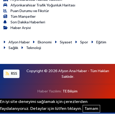
Afyonkarahisar Trafik Yoğunluk Haritası
Puan Durumu ve Fikstür
Tüm Manşetler
Son Dakika Haberleri
Haber Arşivi
Afyon Haber
Ekonomi
Siyaset
Spor
Eğitim
Sağlık
Teknoloji
Copyright © 2026 Afyon Ana Haber - Tüm Hakları
RSS
Saklıdır.
Haber Yazılımı:
TE Bilişim
En iyi site deneyimi sağlamak için çerezlerden
faydalanıyoruz. Detaylar için lütfen tıklayın.
Tamam