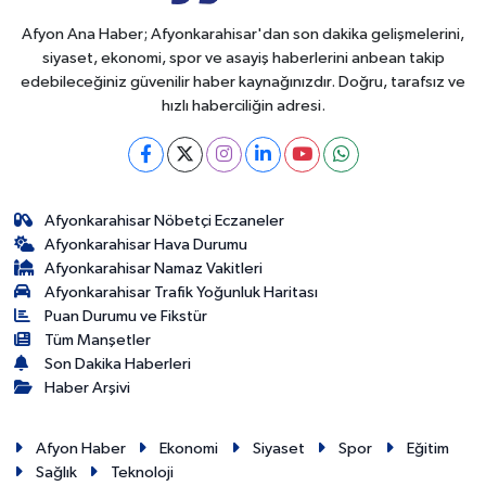
Afyon Ana Haber; Afyonkarahisar'dan son dakika gelişmelerini,
siyaset, ekonomi, spor ve asayiş haberlerini anbean takip
edebileceğiniz güvenilir haber kaynağınızdır. Doğru, tarafsız ve
hızlı haberciliğin adresi.
Afyonkarahisar Nöbetçi Eczaneler
Afyonkarahisar Hava Durumu
Afyonkarahisar Namaz Vakitleri
Afyonkarahisar Trafik Yoğunluk Haritası
Puan Durumu ve Fikstür
Tüm Manşetler
Son Dakika Haberleri
Haber Arşivi
Afyon Haber
Ekonomi
Siyaset
Spor
Eğitim
Sağlık
Teknoloji