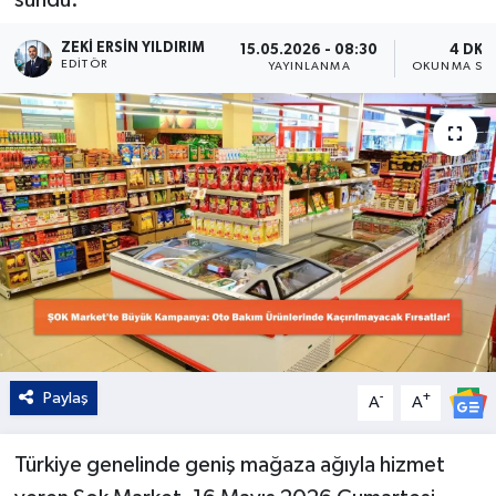
Kültür - Sanat
ZEKI ERSIN YILDIRIM
15.05.2026 - 08:30
4 DK
EDITÖR
YAYINLANMA
OKUNMA SÜR
Yaşam
Paylaş
-
+
A
A
Türkiye genelinde geniş mağaza ağıyla hizmet