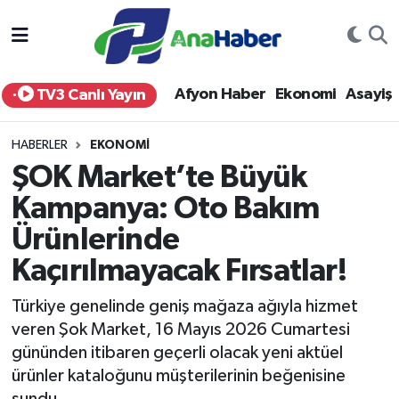
Yurt Haber
Afyonkarahisar Nöbetçi Eczaneler
Afyon Haber
Ekonomi
Asayiş
TV3 Canlı Yayın
Afyon Haber
Afyonkarahisar Hava Durumu
HABERLER
EKONOMI
Ekonomi
Afyonkarahisar Namaz Vakitleri
ŞOK Market’te Büyük
Kampanya: Oto Bakım
Siyaset
Afyonkarahisar Trafik Yoğunluk Haritası
Ürünlerinde
Spor
Süper Lig Puan Durumu ve Fikstür
Kaçırılmayacak Fırsatlar!
Eğitim
Tüm Manşetler
Türkiye genelinde geniş mağaza ağıyla hizmet
veren Şok Market, 16 Mayıs 2026 Cumartesi
Sağlık
Son Dakika Haberleri
gününden itibaren geçerli olacak yeni aktüel
ürünler kataloğunu müşterilerinin beğenisine
Teknoloji
Haber Arşivi
sundu.