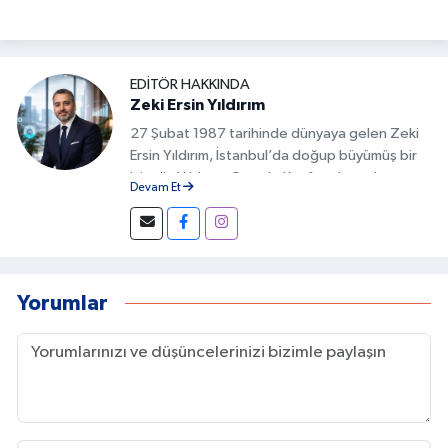
EDITÖR HAKKINDA
Zeki Ersin Yıldırım
27 Şubat 1987 tarihinde dünyaya gelen Zeki
Ersin Yıldırım, İstanbul’da doğup büyümüş bir
isimdir. Yıldırım, Google Keşfet alanında
Devam Et
geliştirdiği özgün yöntemlerle Türkiye’de bu
alanda fark yaratan isimlerden biri olmuştur.
İçeriklerin doğru başlıklarla hazırlanması,
görsel uyumun sağlanması ve kullanıcı
davranışlarının analiz edilmesi gibi detaylar, bu
Yorumlar
başarının temelini oluşturur.