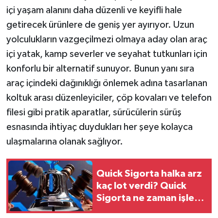
içi yaşam alanını daha düzenli ve keyifli hale
getirecek ürünlere de geniş yer ayırıyor. Uzun
yolculukların vazgeçilmezi olmaya aday olan araç
içi yatak, kamp severler ve seyahat tutkunları için
konforlu bir alternatif sunuyor. Bunun yanı sıra
araç içindeki dağınıklığı önlemek adına tasarlanan
koltuk arası düzenleyiciler, çöp kovaları ve telefon
filesi gibi pratik aparatlar, sürücülerin sürüş
esnasında ihtiyaç duydukları her şeye kolayca
ulaşmalarına olanak sağlıyor.
Quick Sigorta halka arz
kaç lot verdi? Quick
Sigorta ne zaman işlem
görecek?