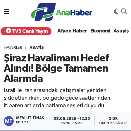
Yurt Haber
Afyonkarahisar Nöbetçi Eczaneler
Afyon Haber
Ekonomi
Asayiş
TV3 Canlı Yayın
Afyon Haber
Afyonkarahisar Hava Durumu
HABERLER
ASAYIŞ
Ekonomi
Afyonkarahisar Namaz Vakitleri
Şiraz Havalimanı Hedef
Alındı! Bölge Tamamen
Siyaset
Afyonkarahisar Trafik Yoğunluk Haritası
Alarmda
Spor
Süper Lig Puan Durumu ve Fikstür
İsrail ile İran arasındaki çatışmalar yeniden
Eğitim
Tüm Manşetler
şiddetlenirken, bölgede gece saatlerinden
itibaren art arda patlama sesleri duyuldu.
Sağlık
Son Dakika Haberleri
MEVLÜT TINAS
08.06.2026 - 12:20
2 DK
EDITÖR
YAYINLANMA
OKUNMA SÜRESI
Teknoloji
Haber Arşivi