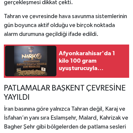
gerçekleşmesi dikkat çekti.
Tahran ve çevresinde hava savunma sistemlerinin
gün boyunca aktif olduğu ve birçok noktada
alarm durumuna geçildiği ifade edildi.
Afyonkarahisar'da 1
kilo 100 gram
uyuşturucuyla
yakalanan şüpheli
tutuklandı
PATLAMALAR BAŞKENT ÇEVRESİNE
YAYILDI
İran basınına göre yalnızca Tahran değil, Karaj ve
İsfahan’ın yanı sıra Eslamşehr, Malard, Kahrizak ve
Bagher Şehr gibi bölgelerden de patlama sesleri