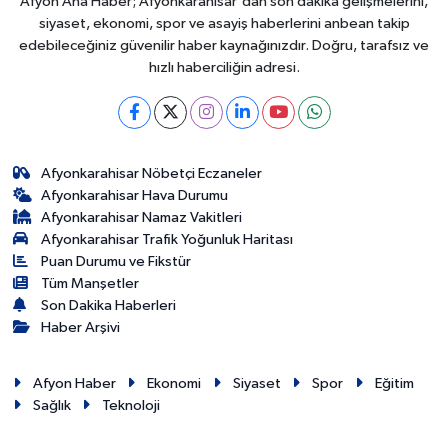
Afyon Ana Haber; Afyonkarahisar'dan son dakika gelişmelerini,
siyaset, ekonomi, spor ve asayiş haberlerini anbean takip
edebileceğiniz güvenilir haber kaynağınızdır. Doğru, tarafsız ve
hızlı haberciliğin adresi.
Afyonkarahisar Nöbetçi Eczaneler
Afyonkarahisar Hava Durumu
Afyonkarahisar Namaz Vakitleri
Afyonkarahisar Trafik Yoğunluk Haritası
Puan Durumu ve Fikstür
Tüm Manşetler
Son Dakika Haberleri
Haber Arşivi
Afyon Haber
Ekonomi
Siyaset
Spor
Eğitim
Sağlık
Teknoloji