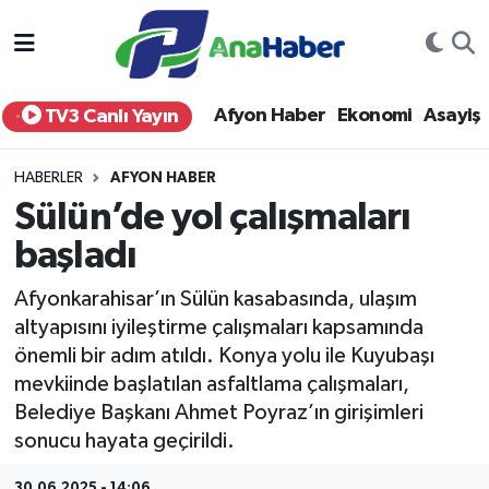
Yurt Haber
Afyonkarahisar Nöbetçi Eczaneler
Afyon Haber
Ekonomi
Asayiş
TV3 Canlı Yayın
Afyon Haber
Afyonkarahisar Hava Durumu
HABERLER
AFYON HABER
Ekonomi
Afyonkarahisar Namaz Vakitleri
Sülün’de yol çalışmaları
başladı
Siyaset
Afyonkarahisar Trafik Yoğunluk Haritası
Afyonkarahisar’ın Sülün kasabasında, ulaşım
Spor
Süper Lig Puan Durumu ve Fikstür
altyapısını iyileştirme çalışmaları kapsamında
önemli bir adım atıldı. Konya yolu ile Kuyubaşı
Eğitim
Tüm Manşetler
mevkiinde başlatılan asfaltlama çalışmaları,
Belediye Başkanı Ahmet Poyraz’ın girişimleri
Sağlık
Son Dakika Haberleri
sonucu hayata geçirildi.
Teknoloji
Haber Arşivi
30.06.2025 - 14:06