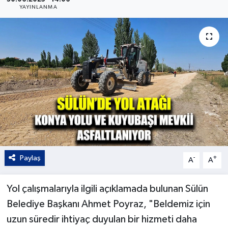
YAYINLANMA
Kültür - Sanat
Yaşam
Paylaş
-
+
A
A
Yol çalışmalarıyla ilgili açıklamada bulunan Sülün
Belediye Başkanı Ahmet Poyraz, "Beldemiz için
uzun süredir ihtiyaç duyulan bir hizmeti daha