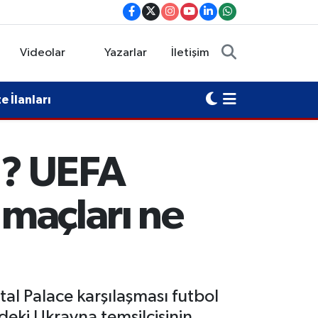
Videolar
Yazarlar
İletişim
 İlanları
ı? UEFA
 maçları ne
tal Palace karşılaşması futbol
deki Ukrayna temsilcisinin