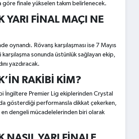
 göre finale yükselen takım belirlenecek.
YARI FİNAL MAÇI NE
hinde oynandı. Rövanş karşılaşması ise 7 Mayıs
 karşılaşma sonunda üstünlük sağlayan ekip,
dını yazdıracak.
İN RAKİBİ KİM?
bi İngiltere Premier Lig ekiplerinden Crystal
vada gösterdiği performansla dikkat çekerken,
in en dengeli mücadelelerinden biri olarak
NASIL YARI FİNALE