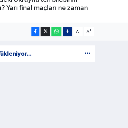
ı? Yarı final maçları ne zaman
-
+
A
A
ükleniyor...