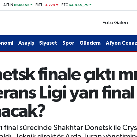
6660.55
13.779
64.959,79
ALTIN
BİST
BTC
Foto Galeri
onomi
Asayiş
Siyaset
Spor
Gündem
Afyon Cenaze
tsk finale çıktı m
ans Ligi yarı final
acak?
 final sürecinde Shakhtar Donetsk ile Crys
aldı. Teknik direktör Arda Turan yönetimin