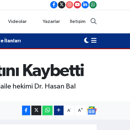
Videolar
Yazarlar
İletişim
 İlanları
ını Kaybetti
aile hekimi Dr. Hasan Bal
.
-
+
A
A