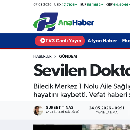
47,7106
55,1652
64,4046
07-08-2026
USD
EUR
GBP
Yurt Haber
Afyonkarahisar Nöbetçi Eczaneler
Afyon Haber
Afyonkarahisar Hava Durumu
TV3 Canlı Yayın
Afyon Haber
Ek
Ekonomi
Afyonkarahisar Namaz Vakitleri
HABERLER
GÜNDEM
Sevilen Dokto
Siyaset
Afyonkarahisar Trafik Yoğunluk Haritası
Spor
Süper Lig Puan Durumu ve Fikstür
Bilecik Merkez 1 Nolu Aile Sağl
hayatını kaybetti. Vefat haberi
Eğitim
Tüm Manşetler
GURBET TINAS
24.05.2026 - 09:11
Sağlık
Son Dakika Haberleri
YAZI İŞLERI MÜDÜRÜ
YAYINLANMA
Teknoloji
Haber Arşivi