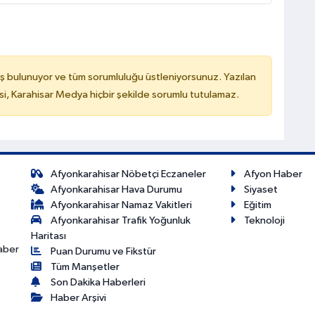
ş bulunuyor ve tüm sorumluluğu üstleniyorsunuz. Yazılan
, Karahisar Medya hiçbir şekilde sorumlu tutulamaz.
Afyonkarahisar Nöbetçi Eczaneler
Afyon Haber
Afyonkarahisar Hava Durumu
Siyaset
Afyonkarahisar Namaz Vakitleri
Eğitim
Afyonkarahisar Trafik Yoğunluk
Teknoloji
Haritası
haber
Puan Durumu ve Fikstür
Tüm Manşetler
Son Dakika Haberleri
Haber Arşivi