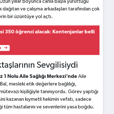
. Uzun yıllar boyunca canla başla yürüttüğü
a dağıtan ve çalışma arkadaşları tarafından çok
rin bir üzüntüye yol açtı.
i 350 öğrenci alacak: Kontenjanlar belli
e
aşlarının Sevgilisiydi
z 1 Nolu Aile Sağlığı Merkezi’nde
Aile
l, mesleki etik değerlere bağlılığı,
mütevazı kişiliğiyle tanınıyordu. Görev yaptığı
ni kazanan kıymetli hekimin vefatı, sadece
iği tüm hastalarını ve sevenlerini yasa boğdu.