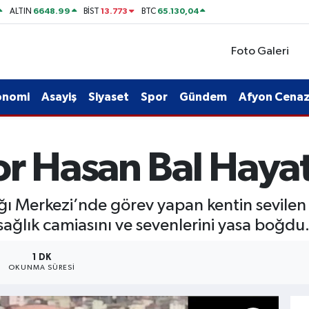
6648.99
13.773
65.130,04
ALTIN
BİST
BTC
Foto Galeri
onomi
Asayiş
Siyaset
Spor
Gündem
Afyon Cenaze
r Hasan Bal Hayat
ığı Merkezi’nde görev yapan kentin sevilen 
 sağlık camiasını ve sevenlerini yasa boğdu
1 DK
OKUNMA SÜRESI