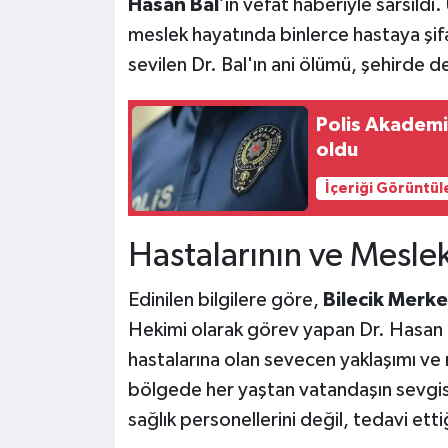
Hasan Bal
’ın vefat haberiyle sarsıldı
meslek hayatında binlerce hastaya şif
sevilen Dr. Bal'ın ani ölümü, şehirde de
Polis Akademis
oldu
İçeriği Görüntül
Hastalarının ve Meslekt
Edinilen bilgilere göre,
Bilecik Merke
Hekimi olarak görev yapan Dr. Hasan Ba
hastalarına olan sevecen yaklaşımı ve 
bölgede her yaştan vatandaşın sevgisi
sağlık personellerini değil, tedavi ett