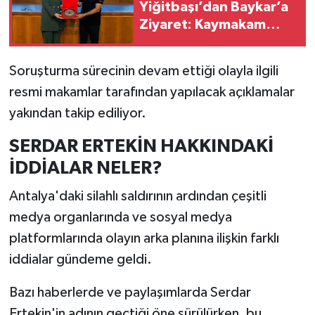
Yiğitbaşı’dan Baykar’a
Ziyaret: Kaymakam
Adayları Yerli Ve Millî
Teknolojiyi İnceledi
Soruşturma sürecinin devam ettiği olayla ilgili
resmi makamlar tarafından yapılacak açıklamalar
yakından takip ediliyor.
SERDAR ERTEKİN HAKKINDAKİ
İDDİALAR NELER?
Antalya'daki silahlı saldırının ardından çeşitli
medya organlarında ve sosyal medya
platformlarında olayın arka planına ilişkin farklı
iddialar gündeme geldi.
Bazı haberlerde ve paylaşımlarda Serdar
Ertekin'in adının geçtiği öne sürülürken, bu