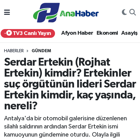
Yurt Haber
Afyonkarahisar Nöbetçi Eczaneler
Afyon Haber
Ekonomi
Asayiş
TV3 Canlı Yayın
Afyon Haber
Afyonkarahisar Hava Durumu
HABERLER
GÜNDEM
Ekonomi
Afyonkarahisar Namaz Vakitleri
Serdar Ertekin (Rojhat
Ertekin) kimdir? Ertekinler
Siyaset
Afyonkarahisar Trafik Yoğunluk Haritası
suç örgütünün lideri Serdar
Spor
Süper Lig Puan Durumu ve Fikstür
Ertekin kimdir, kaç yaşında,
Eğitim
Tüm Manşetler
nereli?
Antalya'da bir otomobil galerisine düzenlenen
Sağlık
Son Dakika Haberleri
silahlı saldırının ardından Serdar Ertekin ismi
kamuoyunun gündemine oturdu. Olayla ilgili
Teknoloji
Haber Arşivi