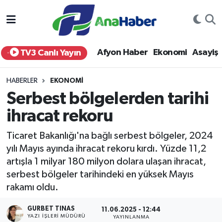
Yurt Haber
Afyonkarahisar Nöbetçi Eczaneler
Afyon Haber
Ekonomi
Asayiş
TV3 Canlı Yayın
Afyon Haber
Afyonkarahisar Hava Durumu
HABERLER
EKONOMI
Ekonomi
Afyonkarahisar Namaz Vakitleri
Serbest bölgelerden tarihi
ihracat rekoru
Siyaset
Afyonkarahisar Trafik Yoğunluk Haritası
Ticaret Bakanlığı'na bağlı serbest bölgeler, 2024
Spor
Süper Lig Puan Durumu ve Fikstür
yılı Mayıs ayında ihracat rekoru kırdı. Yüzde 11,2
artışla 1 milyar 180 milyon dolara ulaşan ihracat,
Eğitim
Tüm Manşetler
serbest bölgeler tarihindeki en yüksek Mayıs
rakamı oldu.
Sağlık
Son Dakika Haberleri
GURBET TINAS
11.06.2025 - 12:44
Teknoloji
Haber Arşivi
YAZI İŞLERI MÜDÜRÜ
YAYINLANMA