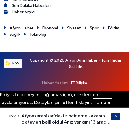
Son Dakika Haberleri
Haber Arşivi
Afyon Haber
Ekonomi
Siyaset
Spor
Eğitim
Sağlık
Teknoloji
Copyright © 2026 Afyon Ana Haber - Tüm Hakları
RSS
Saklıdır.
Haber Yazılımı:
TE Bilişim
En iyi site deneyimi sağlamak için çerezlerden
faydalanıyoruz. Detaylar için lütfen tıklayın.
Tamam
Afyonkarahisar’daki zincirleme kazanın
16:43
detayları belli oldu! Anız yangını 13 aracı
birbirine kattı