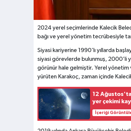
2024 yerel seçimlerinde Kalecik Beled
bağı ve yerel yönetim tecrübesiyle ta
Siyasi kariyerine 1990’lı yıllarda başl
siyasi görevlerde bulunmuş, 2000’li yıl
görünür hale gelmiştir. Yerel yönetim v
yürüten Karakoç, zaman içinde Kalecik 
12 Ağustos'ta 
yer çekimi ka
İçeriği Görüntül