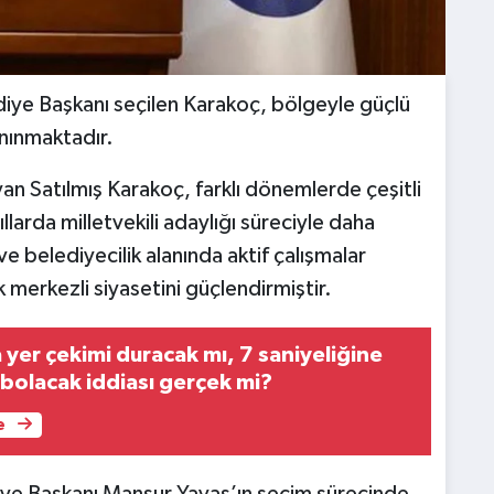
iye Başkanı seçilen Karakoç, bölgeyle güçlü
nınmaktadır.
ayan Satılmış Karakoç, farklı dönemlerde çeşitli
larda milletvekili adaylığı süreciyle daha
e belediyecilik alanında aktif çalışmalar
merkezli siyasetini güçlendirmiştir.
yer çekimi duracak mı, 7 saniyeliğine
ybolacak iddiası gerçek mi?
e