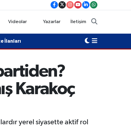
Videolar
Yazarlar
İletişim
 İlanları
partiden?
mış Karakoç
dır yerel siyasette aktif rol