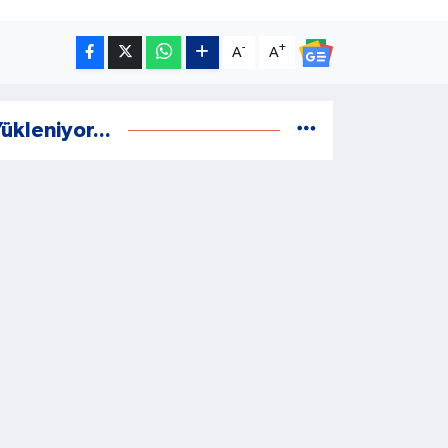
-
+
A
A
ükleniyor...