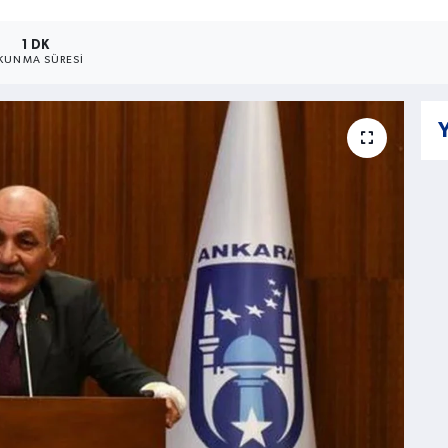
1 DK
KUNMA SÜRESI
Y