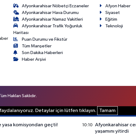
Afyonkarahisar Nöbetçi Eczaneler
Afyon Haber
Afyonkarahisar Hava Durumu
Siyaset
Afyonkarahisar Namaz Vakitleri
Eğitim
Afyonkarahisar Trafik Yoğunluk
Teknoloji
Haritası
haber
Puan Durumu ve Fikstür
Tüm Manşetler
Son Dakika Haberleri
Haber Arşivi
m Hakları Saklıdır.
aydalanıyoruz. Detaylar için lütfen tıklayın.
Tamam
 yasa komisyondan geçti!
Afyonkarahisar ce
10:10
yaşamını yitirdi