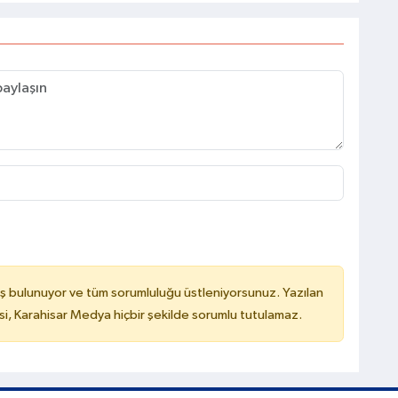
ş bulunuyor ve tüm sorumluluğu üstleniyorsunuz. Yazılan
, Karahisar Medya hiçbir şekilde sorumlu tutulamaz.