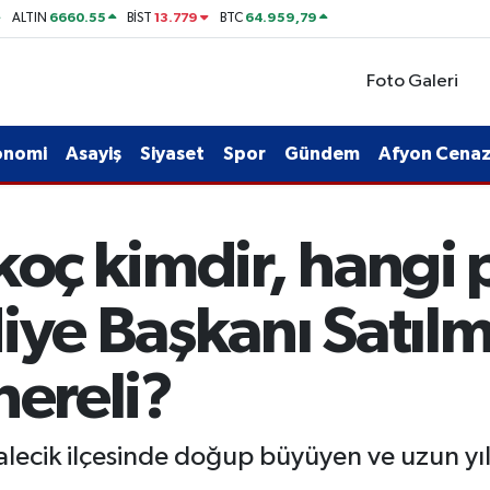
6660.55
13.779
64.959,79
ALTIN
BİST
BTC
Foto Galeri
onomi
Asayiş
Siyaset
Spor
Gündem
Afyon Cenaze
koç kimdir, hangi 
iye Başkanı Satıl
nereli?
ecik ilçesinde doğup büyüyen ve uzun yıllar