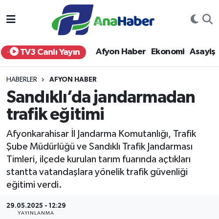
Yurt Haber
Afyonkarahisar Nöbetçi Eczaneler
Afyon Haber
Ekonomi
Asayiş
TV3 Canlı Yayın
Afyon Haber
Afyonkarahisar Hava Durumu
HABERLER
AFYON HABER
Ekonomi
Afyonkarahisar Namaz Vakitleri
Sandıklı’da jandarmadan
trafik eğitimi
Siyaset
Afyonkarahisar Trafik Yoğunluk Haritası
Afyonkarahisar İl Jandarma Komutanlığı, Trafik
Spor
Süper Lig Puan Durumu ve Fikstür
Şube Müdürlüğü ve Sandıklı Trafik Jandarması
Timleri, ilçede kurulan tarım fuarında açtıkları
Eğitim
Tüm Manşetler
stantta vatandaşlara yönelik trafik güvenliği
eğitimi verdi.
Sağlık
Son Dakika Haberleri
29.05.2025 - 12:29
Teknoloji
Haber Arşivi
YAYINLANMA