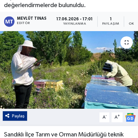
değerlendirmelerde bulunuldu.
Kültür - Sanat
MEVLÜT TINAS
17.06.2026 - 17:01
1
EDITÖR
YAYINLANMA
PAYLAŞIM
OKUN
Yaşam
Paylaş
-
+
A
A
Sandıklı İlçe Tarım ve Orman Müdürlüğü teknik