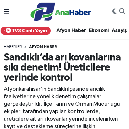
Yurt Haber
Afyonkarahisar Nöbetçi Eczaneler
Afyon Haber
Ekonomi
Asayiş
TV3 Canlı Yayın
Afyon Haber
Afyonkarahisar Hava Durumu
HABERLER
AFYON HABER
Ekonomi
Afyonkarahisar Namaz Vakitleri
Sandıklı’da arı kovanlarına
sıkı denetim! Üreticilere
Siyaset
Afyonkarahisar Trafik Yoğunluk Haritası
yerinde kontrol
Spor
Süper Lig Puan Durumu ve Fikstür
Afyonkarahisar’ın Sandıklı ilçesinde arıcılık
Eğitim
Tüm Manşetler
faaliyetlerine yönelik denetim çalışmaları
gerçekleştirildi. İlçe Tarım ve Orman Müdürlüğü
Sağlık
Son Dakika Haberleri
ekipleri tarafından yapılan kontrollerde,
üreticilere ait arılı kovanlar yerinde incelenirken
Teknoloji
Haber Arşivi
kayıt ve destekleme süreçlerine ilişkin