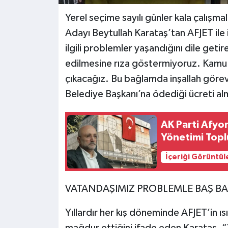
Yerel seçime sayılı günler kala çalışm
Adayı Beytullah Karataş’tan AFJET ile il
ilgili problemler yaşandığını dile get
edilmesine rıza göstermiyoruz. Kamu m
çıkacağız. Bu bağlamda inşallah göre
Belediye Başkanı’na ödediği ücreti a
AK Parti Afyo
Yönetimi Toplu
İçeriği Görüntül
VATANDAŞIMIZ PROBLEMLE BAŞ BA
Yıllardır her kış döneminde AFJET’in ı