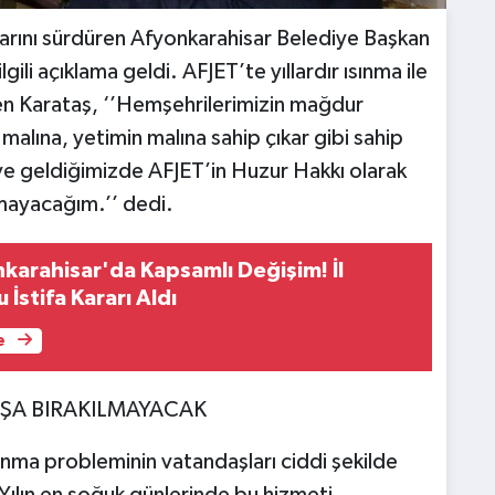
alarını sürdüren Afyonkarahisar Belediye Başkan
gili açıklama geldi. AFJET’te yıllardır ısınma ile
iren Karataş, ‘’Hemşehrilerimizin mağdur
alına, yetimin malına sahip çıkar gibi sahip
ve geldiğimizde AFJET’in Huzur Hakkı olarak
lmayacağım.’’ dedi.
nkarahisar'da Kapsamlı Değişim! İl
 İstifa Kararı Aldı
e
ŞA BIRAKILMAYACAK
sınma probleminin vatandaşları ciddi şekilde