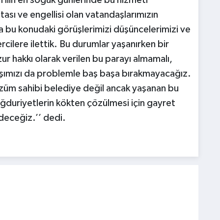
Yılın en soğuk günlerinde bu hizmeti
ası ve engellisi olan vatandaşlarımızın
 bu konudaki görüşlerimizi düşüncelerimizi ve
ercilere ilettik. Bu durumlar yaşanırken bir
r hakkı olarak verilen bu parayı almamalı,
şımızı da problemle baş başa bırakmayacağız.
züm sahibi belediye değil ancak yaşanan bu
ağduriyetlerin kökten çözülmesi için gayret
edeceğiz.’’ dedi.