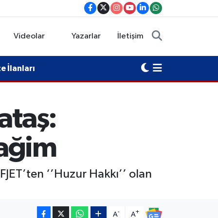
Videolar
Yazarlar
İletişim
 İlanları
ataş:
cağim
FJET’ten ‘’Huzur Hakkı’’ olan
-
+
A
A