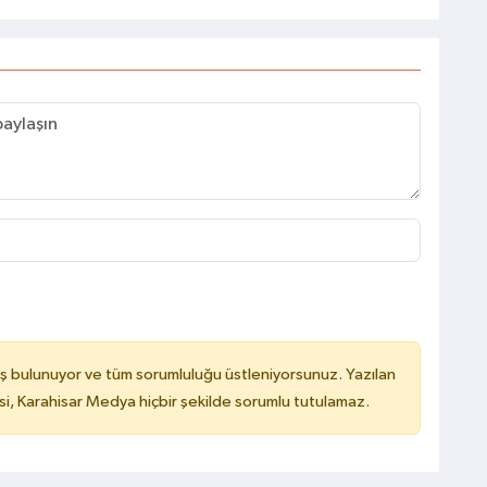
ş bulunuyor ve tüm sorumluluğu üstleniyorsunuz. Yazılan
, Karahisar Medya hiçbir şekilde sorumlu tutulamaz.