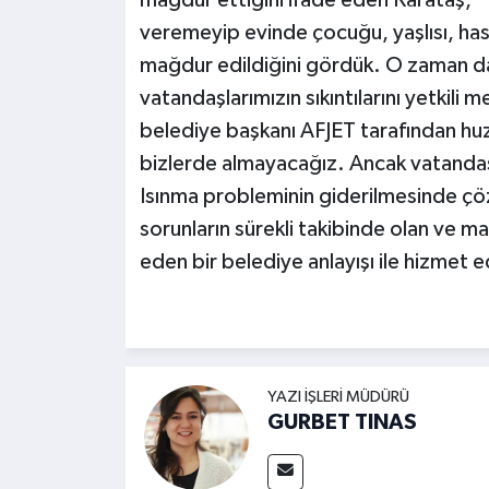
mağdur ettiğini ifade eden Karataş, “
veremeyip evinde çocuğu, yaşlısı, hast
mağdur edildiğini gördük. O zaman da
vatandaşlarımızın sıkıntılarını yetkili m
belediye başkanı AFJET tarafından huzu
bizlerde almayacağız. Ancak vatanda
Isınma probleminin giderilmesinde çö
sorunların sürekli takibinde olan ve m
eden bir belediye anlayışı ile hizmet 
YAZI İŞLERI MÜDÜRÜ
GURBET TINAS