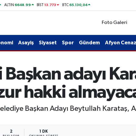
6648.99
13.773
65.130,04
ALTIN
BİST
BTC
Foto Galeri
onomi
Asayiş
Siyaset
Spor
Gündem
Afyon Cenaze
i Başkan adayı Kar
zur hakki almaya
Belediye Başkan Adayı Beytullah Karataş, A
2
1 DK