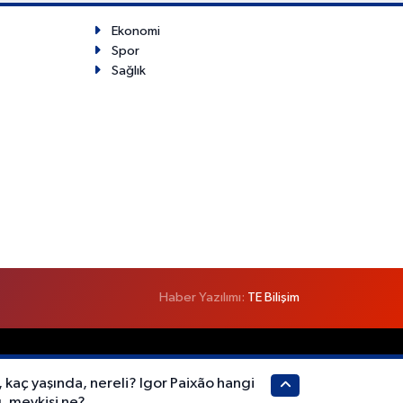
Ekonomi
Spor
Sağlık
Haber Yazılımı:
TE Bilişim
, kaç yaşında, nereli? Igor Paixão hangi
, mevkisi ne?