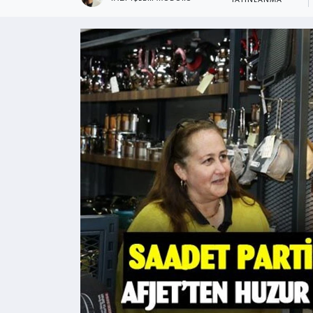
YAYINLANMA
Kültür - Sanat
Yaşam