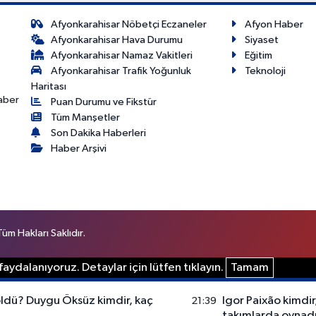
Afyonkarahisar Nöbetçi Eczaneler
Afyon Haber
Afyonkarahisar Hava Durumu
Siyaset
Afyonkarahisar Namaz Vakitleri
Eğitim
Afyonkarahisar Trafik Yoğunluk
Teknoloji
Haritası
haber
Puan Durumu ve Fikstür
Tüm Manşetler
Son Dakika Haberleri
Haber Arşivi
m Hakları Saklıdır.
aydalanıyoruz. Detaylar için lütfen tıklayın.
Tamam
dü? Duygu Öksüz kimdir, kaç
Igor Paixão kimdir
21:39
takımlarda oynadı