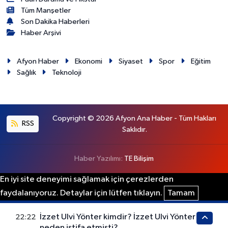
Tüm Manşetler
Son Dakika Haberleri
Haber Arşivi
Afyon Haber
Ekonomi
Siyaset
Spor
Eğitim
Sağlık
Teknoloji
Copyright © 2026 Afyon Ana Haber - Tüm Hakları
RSS
Saklıdır.
Haber Yazılımı:
TE Bilişim
En iyi site deneyimi sağlamak için çerezlerden
faydalanıyoruz. Detaylar için lütfen tıklayın.
Tamam
İzzet Ulvi Yönter kimdir? İzzet Ulvi Yönter
22:22
neden istifa etmişti?