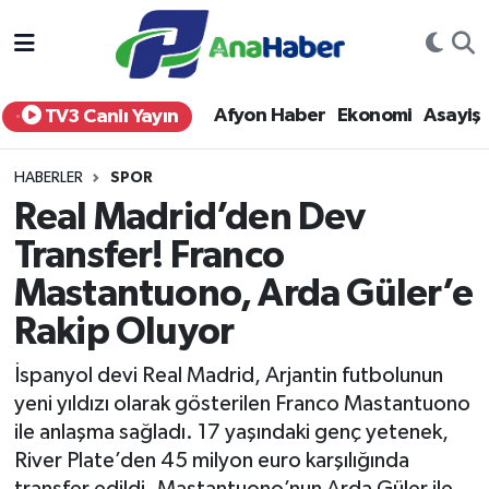
Yurt Haber
Afyonkarahisar Nöbetçi Eczaneler
Afyon Haber
Ekonomi
Asayiş
TV3 Canlı Yayın
Afyon Haber
Afyonkarahisar Hava Durumu
HABERLER
SPOR
Ekonomi
Afyonkarahisar Namaz Vakitleri
Real Madrid’den Dev
Transfer! Franco
Siyaset
Afyonkarahisar Trafik Yoğunluk Haritası
Mastantuono, Arda Güler’e
Spor
Süper Lig Puan Durumu ve Fikstür
Rakip Oluyor
Eğitim
Tüm Manşetler
İspanyol devi Real Madrid, Arjantin futbolunun
yeni yıldızı olarak gösterilen Franco Mastantuono
Sağlık
Son Dakika Haberleri
ile anlaşma sağladı. 17 yaşındaki genç yetenek,
River Plate’den 45 milyon euro karşılığında
Teknoloji
Haber Arşivi
transfer edildi. Mastantuono’nun Arda Güler ile