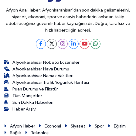
Afyon Ana Haber; Afyonkarahisar'dan son dakika gelişmelerini,
siyaset, ekonomi, spor ve asayiş haberlerini anbean takip
edebileceğiniz güvenilir haber kaynağınızdır. Doğru, tarafsız ve
hızlı haberciliğin adresi.
Afyonkarahisar Nöbetçi Eczaneler
Afyonkarahisar Hava Durumu
Afyonkarahisar Namaz Vakitleri
Afyonkarahisar Trafik Yoğunluk Haritası
Puan Durumu ve Fikstür
Tüm Manşetler
Son Dakika Haberleri
Haber Arşivi
Afyon Haber
Ekonomi
Siyaset
Spor
Eğitim
Sağlık
Teknoloji