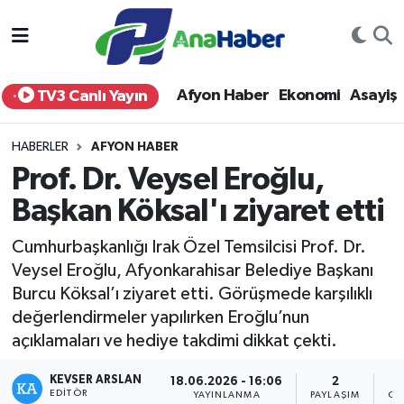
Yurt Haber
Afyonkarahisar Nöbetçi Eczaneler
Afyon Haber
Ekonomi
Asayiş
TV3 Canlı Yayın
Afyon Haber
Afyonkarahisar Hava Durumu
HABERLER
AFYON HABER
Ekonomi
Afyonkarahisar Namaz Vakitleri
Prof. Dr. Veysel Eroğlu,
Başkan Köksal'ı ziyaret etti
Siyaset
Afyonkarahisar Trafik Yoğunluk Haritası
Cumhurbaşkanlığı Irak Özel Temsilcisi Prof. Dr.
Spor
Süper Lig Puan Durumu ve Fikstür
Veysel Eroğlu, Afyonkarahisar Belediye Başkanı
Burcu Köksal’ı ziyaret etti. Görüşmede karşılıklı
Eğitim
Tüm Manşetler
değerlendirmeler yapılırken Eroğlu’nun
açıklamaları ve hediye takdimi dikkat çekti.
Sağlık
Son Dakika Haberleri
KEVSER ARSLAN
18.06.2026 - 16:06
2
Teknoloji
Haber Arşivi
EDITÖR
YAYINLANMA
PAYLAŞIM
OK