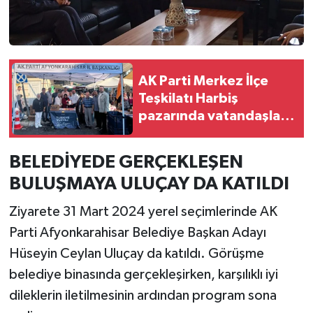
AK Parti Merkez İlçe
Teşkilatı Harbiş
pazarında vatandaşla
bir arada
BELEDİYEDE GERÇEKLEŞEN
BULUŞMAYA ULUÇAY DA KATILDI
Ziyarete 31 Mart 2024 yerel seçimlerinde AK
Parti Afyonkarahisar Belediye Başkan Adayı
Hüseyin Ceylan Uluçay da katıldı. Görüşme
belediye binasında gerçekleşirken, karşılıklı iyi
dileklerin iletilmesinin ardından program sona