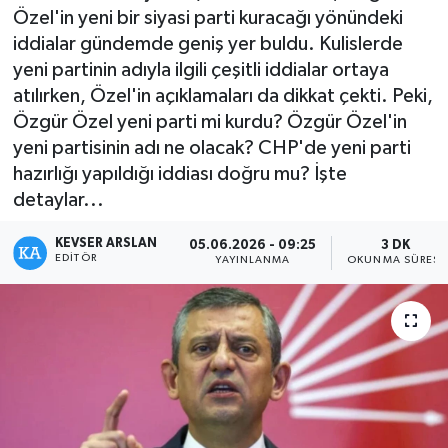
Özel'in yeni bir siyasi parti kuracağı yönündeki
Kültür - Sanat
iddialar gündemde geniş yer buldu. Kulislerde
yeni partinin adıyla ilgili çeşitli iddialar ortaya
Yaşam
atılırken, Özel'in açıklamaları da dikkat çekti. Peki,
Özgür Özel yeni parti mi kurdu? Özgür Özel'in
yeni partisinin adı ne olacak? CHP'de yeni parti
hazırlığı yapıldığı iddiası doğru mu? İşte
detaylar...
KEVSER ARSLAN
05.06.2026 - 09:25
3 DK
EDITÖR
YAYINLANMA
OKUNMA SÜRESI