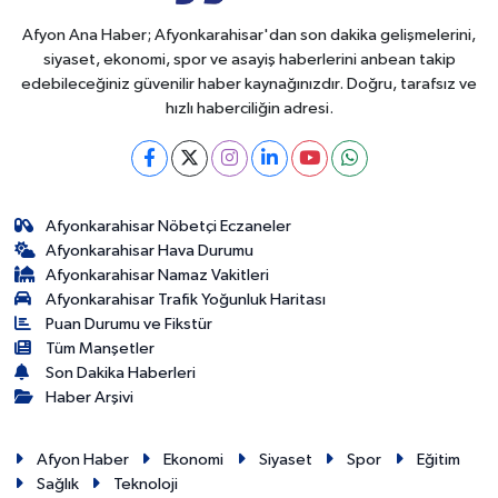
Afyon Ana Haber; Afyonkarahisar'dan son dakika gelişmelerini,
siyaset, ekonomi, spor ve asayiş haberlerini anbean takip
edebileceğiniz güvenilir haber kaynağınızdır. Doğru, tarafsız ve
hızlı haberciliğin adresi.
Afyonkarahisar Nöbetçi Eczaneler
Afyonkarahisar Hava Durumu
Afyonkarahisar Namaz Vakitleri
Afyonkarahisar Trafik Yoğunluk Haritası
Puan Durumu ve Fikstür
Tüm Manşetler
Son Dakika Haberleri
Haber Arşivi
Afyon Haber
Ekonomi
Siyaset
Spor
Eğitim
Sağlık
Teknoloji