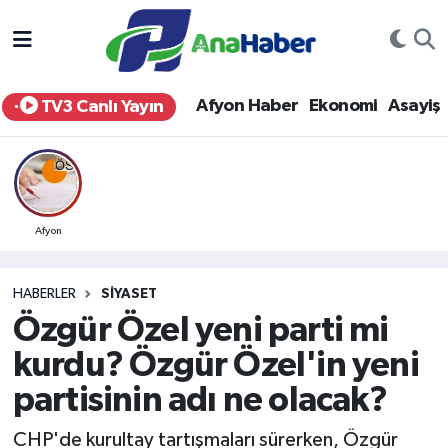
Yurt Haber
Afyonkarahisar Nöbetçi Eczaneler
Afyon Haber
Ekonomi
Asayiş
TV3 Canlı Yayın
Afyon Haber
Afyonkarahisar Hava Durumu
Ekonomi
Afyonkarahisar Namaz Vakitleri
Siyaset
Afyonkarahisar Trafik Yoğunluk Haritası
Afyon
Spor
Süper Lig Puan Durumu ve Fikstür
HABERLER
SIYASET
Özgür Özel yeni parti mi
Eğitim
Tüm Manşetler
kurdu? Özgür Özel'in yeni
Sağlık
Son Dakika Haberleri
partisinin adı ne olacak?
Teknoloji
Haber Arşivi
CHP'de kurultay tartışmaları sürerken, Özgür