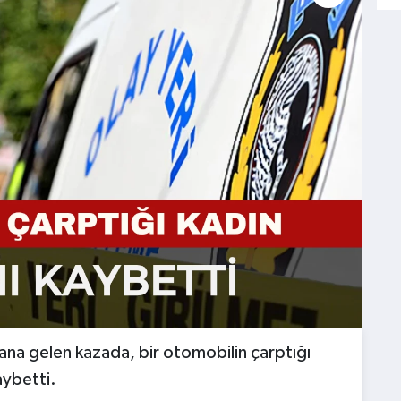
ana gelen kazada, bir otomobilin çarptığı
aybetti.