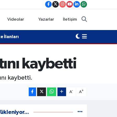
Videolar
Yazarlar
İletişim
 İlanları
ını kaybetti
nı kaybetti.
-
+
A
A
ükleniyor...