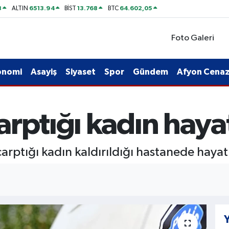
8
6513.94
13.768
64.602,05
ALTIN
BİST
BTC
Foto Galeri
onomi
Asayiş
Siyaset
Spor
Gündem
Afyon Cenaze
rptığı kadın hayat
rptığı kadın kaldırıldığı hastanede hayatı
Y