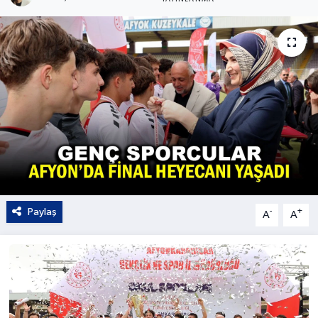
Kültür - Sanat
Yaşam
Paylaş
-
+
A
A