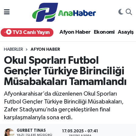
Yurt Haber
Afyonkarahisar Nöbetçi Eczaneler
Afyon Haber
Ekonomi
Asayiş
TV3 Canlı Yayın
Afyon Haber
Afyonkarahisar Hava Durumu
HABERLER
AFYON HABER
Ekonomi
Afyonkarahisar Namaz Vakitleri
Okul Sporları Futbol
Gençler Türkiye Birinciliği
Siyaset
Afyonkarahisar Trafik Yoğunluk Haritası
Müsabakaları Tamamlandı
Spor
Süper Lig Puan Durumu ve Fikstür
Afyonkarahisar’da düzenlenen Okul Sporları
Eğitim
Tüm Manşetler
Futbol Gençler Türkiye Birinciliği Müsabakaları,
Zafer Stadyumu’nda gerçekleştirilen final
Sağlık
Son Dakika Haberleri
karşılaşmalarıyla sona erdi.
GURBET TINAS
Teknoloji
Haber Arşivi
17.05.2025 - 07:41
YAZI İŞLERI MÜDÜRÜ
YAYINLANMA