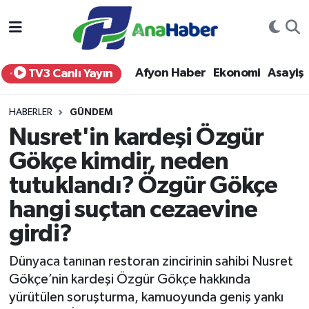
Yurt Haber
Afyonkarahisar Nöbetçi Eczaneler
Afyon Haber
Ekonomi
Asayiş
TV3 Canlı Yayın
Afyon Haber
Afyonkarahisar Hava Durumu
HABERLER
GÜNDEM
Ekonomi
Afyonkarahisar Namaz Vakitleri
Nusret'in kardeşi Özgür
Gökçe kimdir, neden
Siyaset
Afyonkarahisar Trafik Yoğunluk Haritası
tutuklandı? Özgür Gökçe
Spor
Süper Lig Puan Durumu ve Fikstür
hangi suçtan cezaevine
Eğitim
Tüm Manşetler
girdi?
Dünyaca tanınan restoran zincirinin sahibi Nusret
Sağlık
Son Dakika Haberleri
Gökçe’nin kardeşi Özgür Gökçe hakkında
yürütülen soruşturma, kamuoyunda geniş yankı
Teknoloji
Haber Arşivi