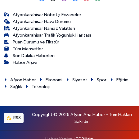
Afyonkarahisar Nöbetçi Eczaneler
Afyonkarahisar Hava Durumu
Afyonkarahisar Namaz Vakitleri
Afyonkarahisar Trafik Yoğunluk Haritası
Puan Durumu ve Fikstür
Tüm Manşetler
Son Dakika Haberleri
Haber Arşivi
Afyon Haber
Ekonomi
Siyaset
Spor
Eğitim
Sağlık
Teknoloji
Copyright © 2026 Afyon Ana Haber - Tüm Hakları
RSS
Saklıdır.