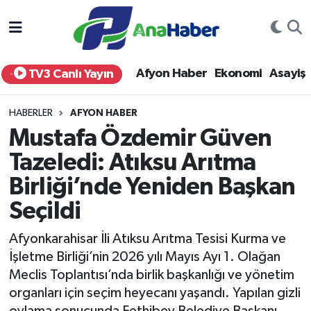
Yurt Haber
Afyonkarahisar Nöbetçi Eczaneler
Afyon Haber
Ekonomi
Asayiş
TV3 Canlı Yayın
Afyon Haber
Afyonkarahisar Hava Durumu
HABERLER
AFYON HABER
Ekonomi
Afyonkarahisar Namaz Vakitleri
Mustafa Özdemir Güven
Tazeledi: Atıksu Arıtma
Siyaset
Afyonkarahisar Trafik Yoğunluk Haritası
Birliği’nde Yeniden Başkan
Spor
Süper Lig Puan Durumu ve Fikstür
Seçildi
Eğitim
Tüm Manşetler
Afyonkarahisar İli Atıksu Arıtma Tesisi Kurma ve
İşletme Birliği’nin 2026 yılı Mayıs Ayı 1. Olağan
Sağlık
Son Dakika Haberleri
Meclis Toplantısı’nda birlik başkanlığı ve yönetim
organları için seçim heyecanı yaşandı. Yapılan gizli
Teknoloji
Haber Arşivi
oylama sonucunda Fethibey Belediye Başkanı