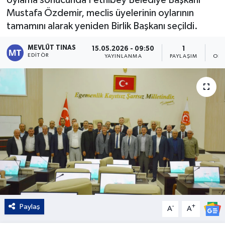
Mustafa Özdemir, meclis üyelerinin oylarının
Kültür - Sanat
tamamını alarak yeniden Birlik Başkanı seçildi.
Yaşam
MEVLÜT TINAS
15.05.2026 - 09:50
1
EDITÖR
YAYINLANMA
PAYLAŞIM
OKU
Paylaş
-
+
A
A